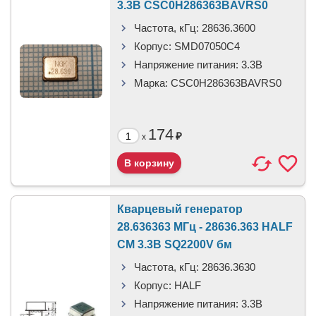
3.3В CSC0H286363BAVRS0
Частота, кГц:
28636.3600
Корпус:
SMD07050C4
Напряжение питания:
3.3В
Марка:
CSC0H286363BAVRS0
174
₽
x
Кварцевый генератор
28.636363 МГц - 28636.363 HALF
CM 3.3В SQ2200V бм
Частота, кГц:
28636.3630
Корпус:
HALF
Напряжение питания:
3.3В