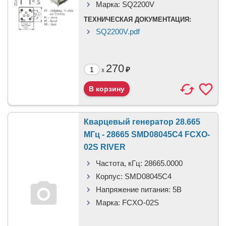
Марка:
SQ2200V
ТЕХНИЧЕСКАЯ ДОКУМЕНТАЦИЯ:
SQ2200V.pdf
270
₽
x
Кварцевый генератор 28.665
МГц - 28665 SMD08045C4 FCXO-
02S RIVER
Частота, кГц:
28665.0000
Корпус:
SMD08045C4
Напряжение питания:
5В
Марка:
FCXO-02S