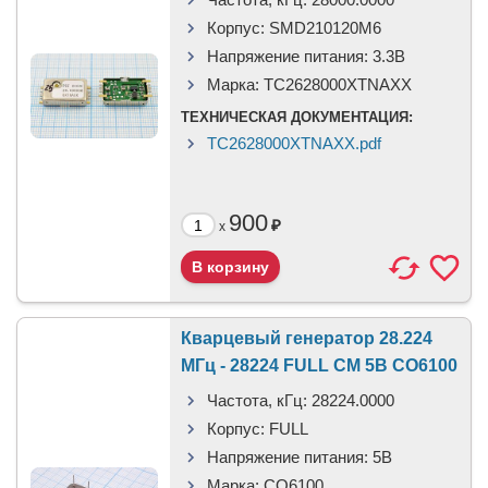
Корпус:
SMD210120M6
Напряжение питания:
3.3В
Марка:
TC2628000XTNAXX
ТЕХНИЧЕСКАЯ ДОКУМЕНТАЦИЯ:
TC2628000XTNAXX.pdf
900
₽
x
Кварцевый генератор 28.224
МГц - 28224 FULL CM 5В CO6100
Частота, кГц:
28224.0000
Корпус:
FULL
Напряжение питания:
5В
Марка:
CO6100