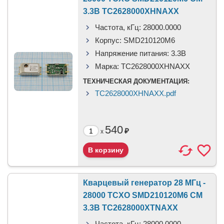
3.3В TC2628000XHNAXX
Частота, кГц:
28000.0000
Корпус:
SMD210120M6
Напряжение питания:
3.3В
Марка:
TC2628000XHNAXX
ТЕХНИЧЕСКАЯ ДОКУМЕНТАЦИЯ:
TC2628000XHNAXX.pdf
540
₽
x
Кварцевый генератор 28 МГц -
28000 TCXO SMD210120M6 CM
3.3В TC2628000XTNAXX
Частота, кГц:
28000.0000