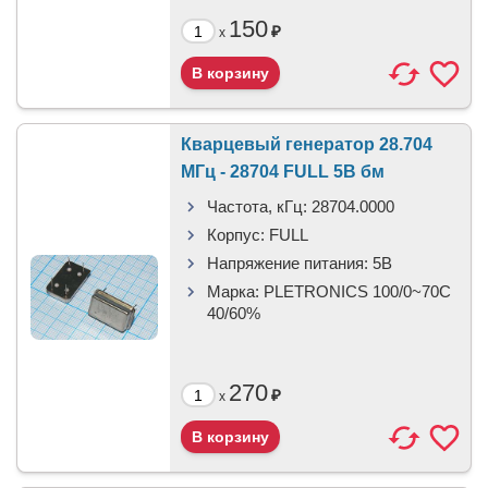
150
₽
x
Кварцевый генератор 28.704
МГц - 28704 FULL 5В бм
Частота, кГц:
28704.0000
Корпус:
FULL
Напряжение питания:
5В
Марка:
PLETRONICS 100/0~70C
40/60%
270
₽
x