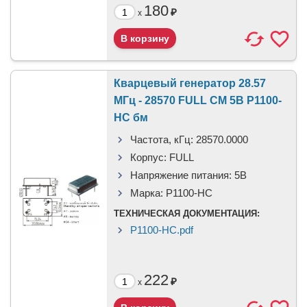
180
₽
x
Кварцевый генератор 28.57
МГц - 28570 FULL CM 5В P1100-
HC бм
Частота, кГц:
28570.0000
Корпус:
FULL
Напряжение питания:
5В
Марка:
P1100-HC
ТЕХНИЧЕСКАЯ ДОКУМЕНТАЦИЯ:
P1100-HC.pdf
222
₽
x