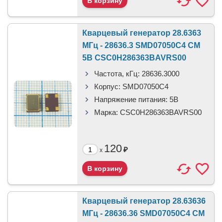
Кварцевый генератор 28.6363
МГц - 28636.3 SMD07050C4 CM
5В CSC0H286363BAVRS00
Частота, кГц:
28636.3000
Корпус:
SMD07050C4
Напряжение питания:
5В
Марка:
CSC0H286363BAVRS00
120
₽
x
Кварцевый генератор 28.63636
МГц - 28636.36 SMD07050C4 CM