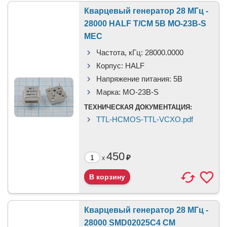
Кварцевый генератор 28 МГц -
28000 HALF T/CM 5В MO-23B-S
MEC
Частота, кГц:
28000.0000
Корпус:
HALF
Напряжение питания:
5В
Марка:
MO-23B-S
ТЕХНИЧЕСКАЯ ДОКУМЕНТАЦИЯ:
TTL-HCMOS-TTL-VCXO.pdf
450
₽
x
Кварцевый генератор 28 МГц -
28000 SMD02025C4 CM