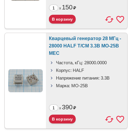
150
₽
x
Кварцевый генератор 28 МГц -
28000 HALF T/CM 3.3В MO-25B
MEC
Частота, кГц:
28000.0000
Корпус:
HALF
Напряжение питания:
3.3В
Марка:
MO-25B
390
₽
x