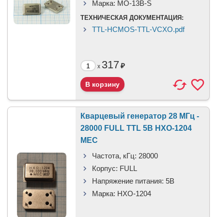
Марка:
MO-13B-S
ТЕХНИЧЕСКАЯ ДОКУМЕНТАЦИЯ:
TTL-HCMOS-TTL-VCXO.pdf
317
₽
x
Кварцевый генератор 28 МГц -
28000 FULL TTL 5В HXO-1204
MEC
Частота, кГц:
28000
Корпус:
FULL
Напряжение питания:
5В
Марка:
HXO-1204