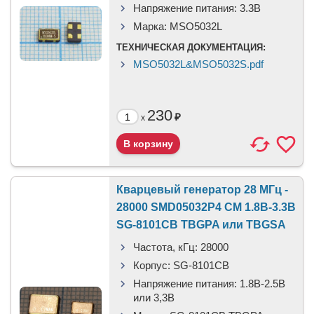
Напряжение питания:
3.3В
Марка:
MSO5032L
ТЕХНИЧЕСКАЯ ДОКУМЕНТАЦИЯ:
MSO5032L&MSO5032S.pdf
230
₽
x
Кварцевый генератор 28 МГц -
28000 SMD05032P4 CM 1.8В-3.3В
SG-8101CB TBGPA или TBGSA
Частота, кГц:
28000
Корпус:
SG-8101CB
Напряжение питания:
1.8В-2.5B
или 3,3B