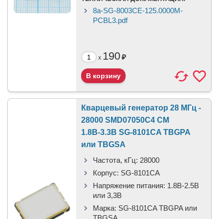
8a-SG-8003CE-125.0000M-
PCBL3.pdf
190
₽
x
Кварцевый генератор 28 МГц -
28000 SMD07050C4 CM
1.8В-3.3В SG-8101CA TBGPA
или TBGSA
Частота, кГц:
28000
Корпус:
SG-8101CA
Напряжение питания:
1.8В-2.5B
или 3,3B
Марка:
SG-8101CA TBGPA или
TBGSA