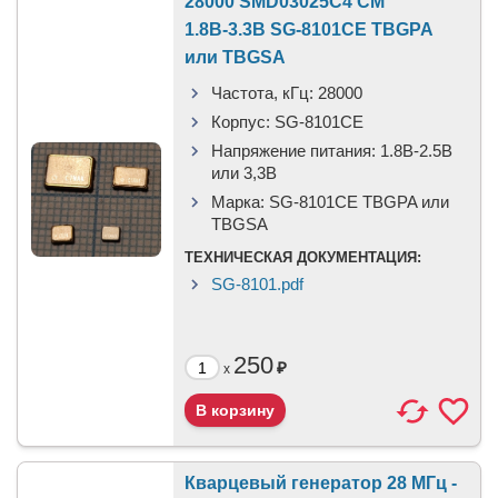
28000 SMD03025C4 CM
1.8В-3.3В SG-8101CE TBGPA
или TBGSA
Частота, кГц:
28000
Корпус:
SG-8101CE
Напряжение питания:
1.8В-2.5B
или 3,3B
Марка:
SG-8101CE TBGPA или
TBGSA
ТЕХНИЧЕСКАЯ ДОКУМЕНТАЦИЯ:
SG-8101.pdf
250
₽
x
Кварцевый генератор 28 МГц -