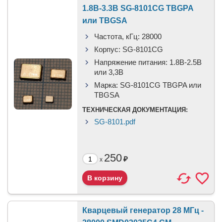
1.8В-3.3В SG-8101CG TBGPA
или TBGSA
Частота, кГц:
28000
Корпус:
SG-8101CG
Напряжение питания:
1.8В-2.5B
или 3,3B
Марка:
SG-8101CG TBGPA или
TBGSA
ТЕХНИЧЕСКАЯ ДОКУМЕНТАЦИЯ:
SG-8101.pdf
250
₽
x
Кварцевый генератор 28 МГц -