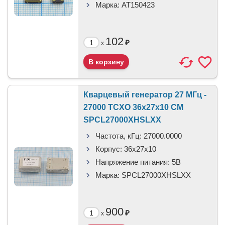
Марка:
AT150423
102
₽
x
Кварцевый генератор 27 МГц -
27000 TCXO 36x27x10 CM
SPCL27000XHSLXX
Частота, кГц:
27000.0000
Корпус:
36x27x10
Напряжение питания:
5В
Марка:
SPCL27000XHSLXX
900
₽
x