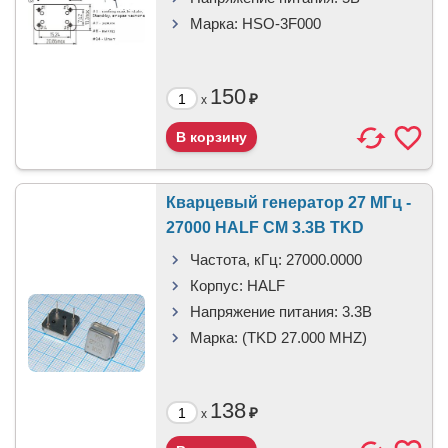
Марка:
HSO-3F000
150
₽
x
Кварцевый генератор 27 МГц -
27000 HALF CM 3.3В TKD
Частота, кГц:
27000.0000
Корпус:
HALF
Напряжение питания:
3.3В
Марка:
(TKD 27.000 MHZ)
138
₽
x