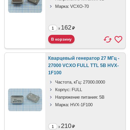
Марка:
VCXO-70
162
₽
x
Кварцевый генератор 27 МГц -
27000 VCXO FULL TTL 5В HVX-
1F100
Частота, кГц:
27000.0000
Корпус:
FULL
Напряжение питания:
5В
Марка:
HVX-1F100
210
₽
x