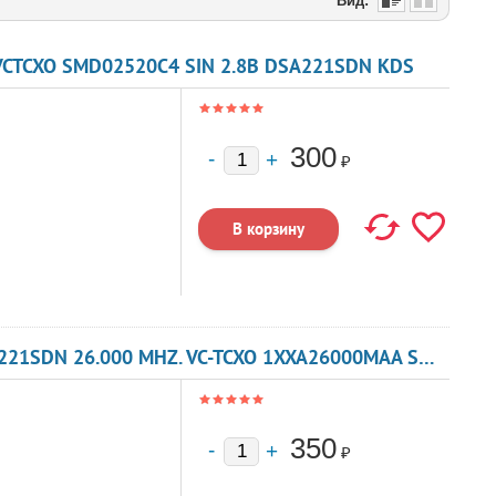
Вид:
VCTCXO SMD02520C4 SIN 2.8В DSA221SDN KDS
300
₽
КВАРЦЕВЫЙ ГЕНЕРАТОР 26000 КГЦ - DSA221SDN 26.000 MHZ. VC-TCXO 1XXA26000MAA SMD 02-025 3V SIN KDS
350
₽