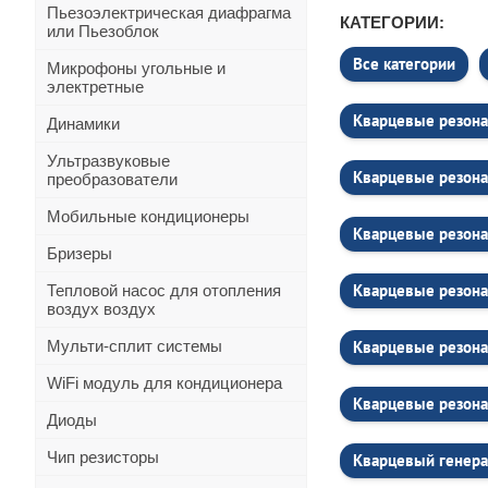
Пьезоэлектрическая диафрагма
КАТЕГОРИИ:
или Пьезоблок
Все категории
Микрофоны угольные и
электретные
Кварцевые резона
Динамики
Ультразвуковые
Кварцевые резона
преобразователи
Мобильные кондиционеры
Кварцевые резона
Бризеры
Кварцевые резона
Тепловой насос для отопления
воздух воздух
Мульти-сплит системы
Кварцевые резона
WiFi модуль для кондиционера
Кварцевые резона
Диоды
Чип резисторы
Кварцевый генера