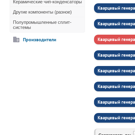
Керамические чип-конденсаторы
Кварцевый генера
Другие компоненты (разное)
Полупромышленные сплит-
Кварцевый генера
системы
Производители
Кварцевый генера
Кварцевый генера
Кварцевый генера
Кварцевый генера
Кварцевый генера
Кварцевый генера