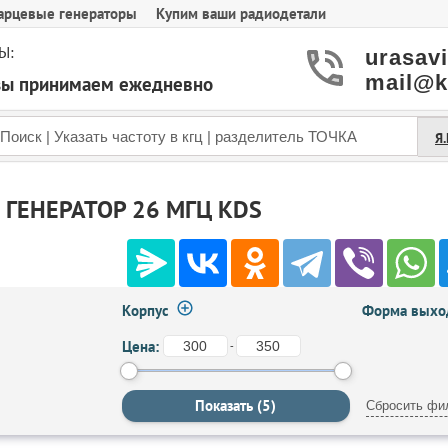
арцевые генераторы
Купим ваши радиодетали
Ы:
urasav
mail@k
азы принимаем ежедневно
Я
ГЕНЕРАТОР 26 МГЦ KDS
Корпус
Форма выход
Цена:
-
Сбросить фи