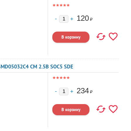
120
₽
SMD05032C4 CM 2.5В SOC5 SDE
234
₽