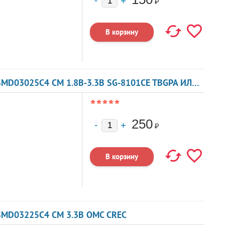
₽
КВАРЦЕВЫЙ ГЕНЕРАТОР 26 МГЦ - 26000 SMD03025C4 CM 1.8В-3.3В SG-8101CE TBGPA ИЛИ TBGSA
250
₽
SMD03225C4 CM 3.3В OMC CREC