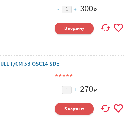
300
₽
ULL T/CM 5В OSC14 SDE
270
₽