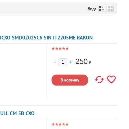
Вид:
 TCXO SMD02025C6 SIN IT2205ME RAKON
250
₽
ULL CM 5В CXO