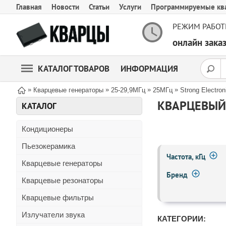
Главная
Новости
Статьи
Услуги
Программируемые кв
РЕЖИМ РАБОТ
онлайн зак
КАТАЛОГ ТОВАРОВ
ИНФОРМАЦИЯ
»
»
»
»
Кварцевые генераторы
25-29,9МГц
25МГц
Strong Electro
КВАРЦЕВЫЙ 
КАТАЛОГ
Кондиционеры
Пьезокерамика
Частота, кГц
Кварцевые генераторы
Бренд
Кварцевые резонаторы
Кварцевые фильтры
Излучатели звука
КАТЕГОРИИ: