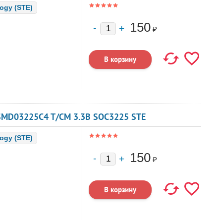
logy (STE)
150
₽
SMD03225C4 T/CM 3.3В SOC3225 STE
logy (STE)
150
₽