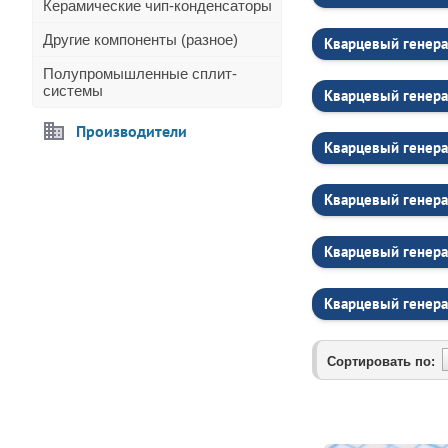
Керамические чип-конденсаторы
Другие компоненты (разное)
Кварцевый генера
Полупромышленные сплит-
системы
Кварцевый генера
Производители
Кварцевый генера
Кварцевый генера
Кварцевый генера
Кварцевый генера
Сортировать по: