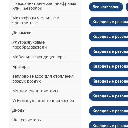
Пьезоэлектрическая диафрагма
Все категории
или Пьезоблок
Микрофоны угольные и
Кварцевые резона
электретные
Динамики
Кварцевые резона
Ультразвуковые
преобразователи
Кварцевые резона
Мобильные кондиционеры
Кварцевые резона
Бризеры
Тепловой насос для отопления
Кварцевые резона
воздух воздух
Мульти-сплит системы
Кварцевые резона
WiFi модуль для кондиционера
Диоды
Кварцевые резона
Чип резисторы
Кварцевые резона