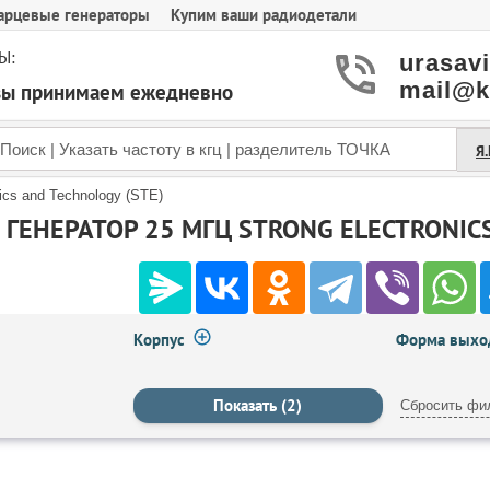
арцевые генераторы
Купим ваши радиодетали
Ы:
urasav
mail@k
азы принимаем ежедневно
Я
nics and Technology (STE)
ГЕНЕРАТОР 25 МГЦ STRONG ELECTRONICS
Корпус
Форма выход
Сбросить фи