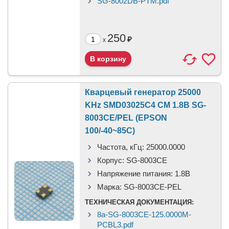
SG-8002DB-PTM.pdf
250
₽
x
Кварцевый генератор 25000
KHz SMD03025C4 CM 1.8В SG-
8003CE/PEL (EPSON
100/-40~85C)
Частота, кГц:
25000.0000
Корпус:
SG-8003CE
Напряжение питания:
1.8В
Марка:
SG-8003CE-PEL
ТЕХНИЧЕСКАЯ ДОКУМЕНТАЦИЯ:
8a-SG-8003CE-125.0000M-
PCBL3.pdf