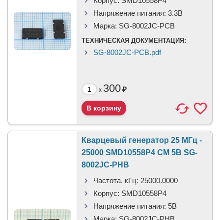
Корпус:
SMD10558P4
Напряжение питания:
3.3В
Марка:
SG-8002JC-PCB
ТЕХНИЧЕСКАЯ ДОКУМЕНТАЦИЯ:
SG-8002JC-PCB.pdf
300
₽
x
Кварцевый генератор 25 МГц -
25000 SMD10558P4 CM 5В SG-
8002JC-PHB
Частота, кГц:
25000.0000
Корпус:
SMD10558P4
Напряжение питания:
5В
Марка:
SG-8002JC-PHB