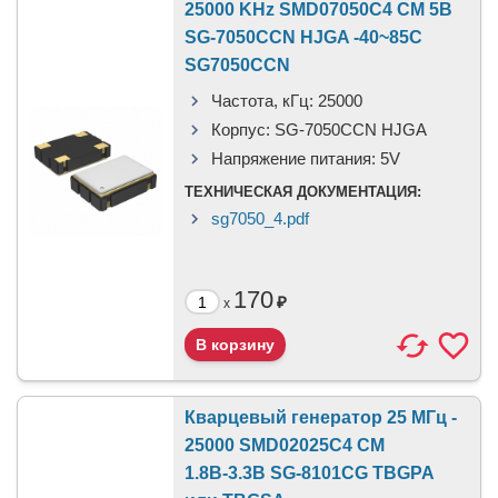
25000 KHz SMD07050C4 CM 5В
SG-7050CCN HJGA -40~85C
SG7050CCN
Частота, кГц:
25000
Корпус:
SG-7050CCN HJGA
Напряжение питания:
5V
ТЕХНИЧЕСКАЯ ДОКУМЕНТАЦИЯ:
sg7050_4.pdf
170
₽
x
Кварцевый генератор 25 МГц -
25000 SMD02025C4 CM
1.8В-3.3В SG-8101CG TBGPA