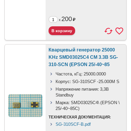
200
₽
x
Кварцевый генератор 25000
KHz SMD03025C4 CM 3.3В SG-
310-SCN (EPSON 25/-40~85
Частота, кГц:
25000.0000
Корпус:
SG-310SCF -25.000M S
Напряжение питания:
3,3В
Standbuy
Марка:
SMD03025C4\ (EPSON \
25/-40~85C)
ТЕХНИЧЕСКАЯ ДОКУМЕНТАЦИЯ:
SG-310SCF-B.pdf