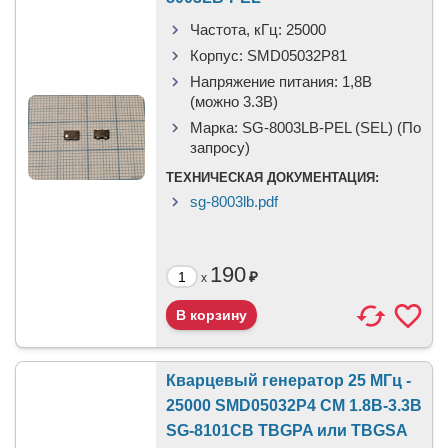
Частота, кГц:
25000
Корпус:
SMD05032P81
Напряжение питания:
1,8В
(можно 3.3В)
Марка:
SG-8003LB-PEL (SEL) (По
запросу)
ТЕХНИЧЕСКАЯ ДОКУМЕНТАЦИЯ:
sg-8003lb.pdf
190
₽
x
Кварцевый генератор 25 МГц -
25000 SMD05032P4 CM 1.8В-3.3В
SG-8101CB TBGPA или TBGSA