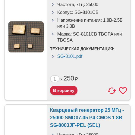
Частота, кГц:
25000
Корпус:
SG-8101CB
Напряжение питания:
1.8В-2.5B
или 3,3B
Марка:
SG-8101CB TBGPA или
TBGSA
ТЕХНИЧЕСКАЯ ДОКУМЕНТАЦИЯ:
SG-8101.pdf
250
₽
x
Кварцевый генератор 25 МГц -
25000 SMD07-05 P4 CMOS 1.8В
SG-8003JF-PEL (SEL)
Частота, кГц:
25000