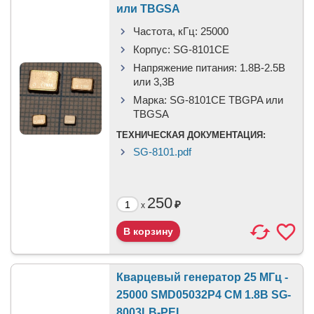
или TBGSA
Частота, кГц:
25000
Корпус:
SG-8101CE
Напряжение питания:
1.8В-2.5B
или 3,3B
Марка:
SG-8101CE TBGPA или
TBGSA
ТЕХНИЧЕСКАЯ ДОКУМЕНТАЦИЯ:
SG-8101.pdf
250
₽
x
Кварцевый генератор 25 МГц -
25000 SMD05032P4 CM 1.8В SG-
8003LB-PEL