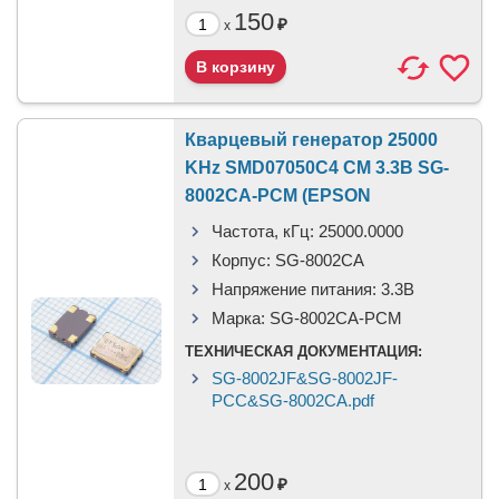
150
₽
x
Кварцевый генератор 25000
KHz SMD07050C4 CM 3.3В SG-
8002CA-PCM (EPSON
Частота, кГц:
25000.0000
Корпус:
SG-8002CA
Напряжение питания:
3.3В
Марка:
SG-8002CA-PCM
ТЕХНИЧЕСКАЯ ДОКУМЕНТАЦИЯ:
SG-8002JF&SG-8002JF-
PCC&SG-8002CA.pdf
200
₽
x