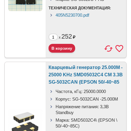
ТЕХНИЧЕСКАЯ ДОКУМЕНТАЦИЯ:
405N5230700.pdf
252
₽
x
Кварцевый генератор 25.000M -
25000 KHz SMD05032C4 CM 3.3В
SG-5032CAN (EPSON 50/-40~85
Частота, кГц:
25000.0000
Корпус:
SG-5032CAN -25.000M
Напряжение питания:
3,3В
Standbuy
Марка:
SMD5032C4\ (EPSON \
50/-40~85C)