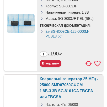
Корпус:
SG-8003JF
Напряжение питания:
1.8В
Марка:
SG-8003JF-PEL (SEL)
ТЕХНИЧЕСКАЯ ДОКУМЕНТАЦИЯ:
8a-SG-8003CE-125.0000M-
PCBL3.pdf
190
₽
x
Кварцевый генератор 25 МГц -
25000 SMD07050C4 CM
1.8В-3.3В SG-8101CA TBGPA
или TBGSA
Частота, кГц:
25000