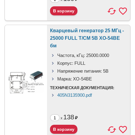
Кварцевый генератор 25 МГц -
25000 FULL T/CM 5В XO-54BE
бм
Частота, кГц:
25000.0000
Корпус:
FULL
Напряжение питания:
5В
Марка:
XO-54BE
ТЕХНИЧЕСКАЯ ДОКУМЕНТАЦИЯ:
405N3135900.pdf
138
₽
x