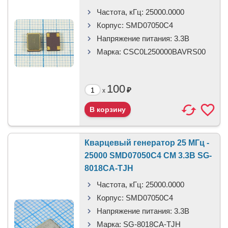
Частота, кГц:
25000.0000
Корпус:
SMD07050C4
Напряжение питания:
3.3В
Марка:
CSC0L250000BAVRS00
100
₽
x
Кварцевый генератор 25 МГц -
25000 SMD07050C4 CM 3.3В SG-
8018CA-TJH
Частота, кГц:
25000.0000
Корпус:
SMD07050C4
Напряжение питания:
3.3В
Марка:
SG-8018CA-TJH