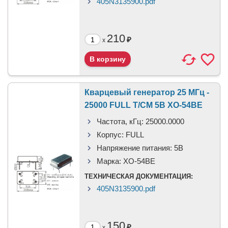
405N3135900.pdf
210
₽
x
Кварцевый генератор 25 МГц -
25000 FULL T/CM 5В XO-54BE
Частота, кГц:
25000.0000
Корпус:
FULL
Напряжение питания:
5В
Марка:
XO-54BE
ТЕХНИЧЕСКАЯ ДОКУМЕНТАЦИЯ:
405N3135900.pdf
150
₽
x