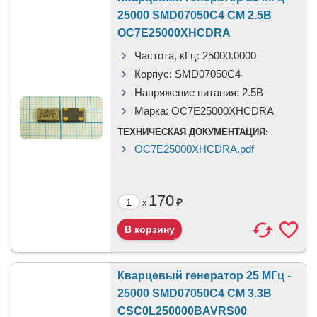
25000 SMD07050C4 CM 2.5В
OC7E25000XHCDRA
Частота, кГц:
25000.0000
Корпус:
SMD07050C4
Напряжение питания:
2.5В
Марка:
OC7E25000XHCDRA
ТЕХНИЧЕСКАЯ ДОКУМЕНТАЦИЯ:
OC7E25000XHCDRA.pdf
170
₽
x
Кварцевый генератор 25 МГц -
25000 SMD07050C4 CM 3.3В
CSC0L250000BAVRS00