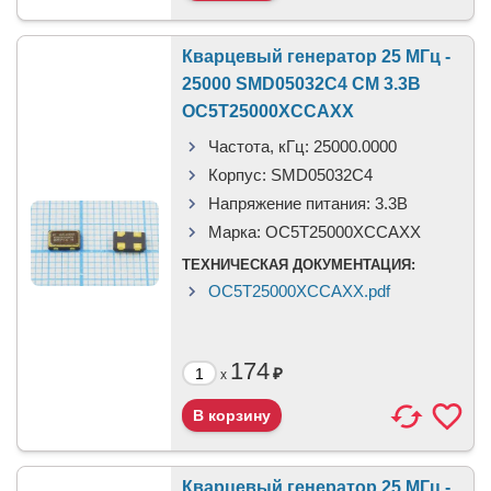
Кварцевый генератор 25 МГц -
25000 SMD05032C4 CM 3.3В
OC5T25000XCCAXX
Частота, кГц:
25000.0000
Корпус:
SMD05032C4
Напряжение питания:
3.3В
Марка:
OC5T25000XCCAXX
ТЕХНИЧЕСКАЯ ДОКУМЕНТАЦИЯ:
OC5T25000XCCAXX.pdf
174
₽
x
Кварцевый генератор 25 МГц -