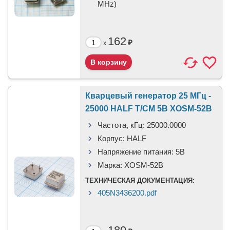
MHz)
162
₽
x
Кварцевый генератор 25 МГц -
25000 HALF T/CM 5В XOSM-52B
Частота, кГц:
25000.0000
Корпус:
HALF
Напряжение питания:
5В
Марка:
XOSM-52B
ТЕХНИЧЕСКАЯ ДОКУМЕНТАЦИЯ:
405N3436200.pdf