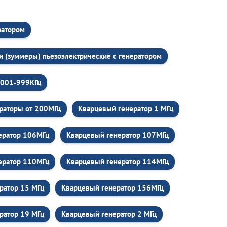
ратором
и (зуммеры) пьезоэлектрические c генератором
,001-999КГц
раторы от 200МГц
Кварцевый генератор 1 МГц
ератор 106МГц
Кварцевый генератор 107МГц
ератор 110МГц
Кварцевый генератор 114МГц
ратор 15 МГц
Кварцевый генератор 156МГц
ратор 19 МГц
Кварцевый генератор 2 МГц