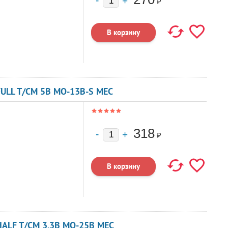
₽
ULL T/CM 5В MO-13B-S MEC
318
₽
HALF T/CM 3.3В MO-25B MEC