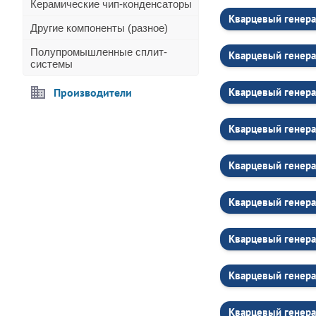
Керамические чип-конденсаторы
Кварцевый генера
Другие компоненты (разное)
Полупромышленные сплит-
Кварцевый генера
системы
Производители
Кварцевый генера
Кварцевый генера
Кварцевый генера
Кварцевый генера
Кварцевый генера
Кварцевый генера
Кварцевый генера