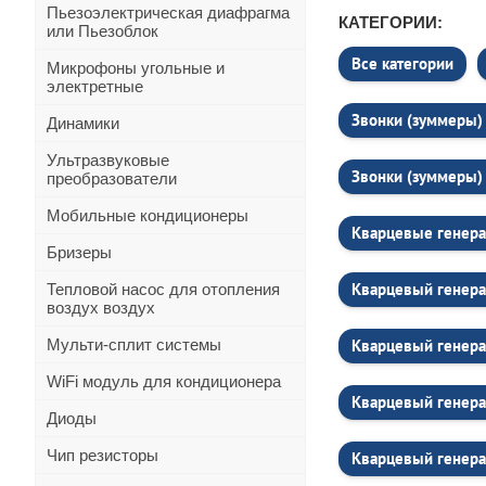
Пьезоэлектрическая диафрагма
КАТЕГОРИИ:
или Пьезоблок
Все категории
Микрофоны угольные и
электретные
Звонки (зуммеры) 
Динамики
Ультразвуковые
Звонки (зуммеры) 
преобразователи
Мобильные кондиционеры
Кварцевые генера
Бризеры
Кварцевый генера
Тепловой насос для отопления
воздух воздух
Мульти-сплит системы
Кварцевый генер
WiFi модуль для кондиционера
Кварцевый генера
Диоды
Чип резисторы
Кварцевый генера