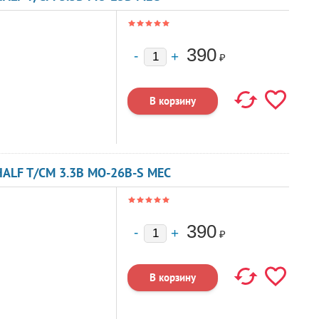
390
₽
ALF T/CM 3.3В MO-26B-S MEC
390
₽