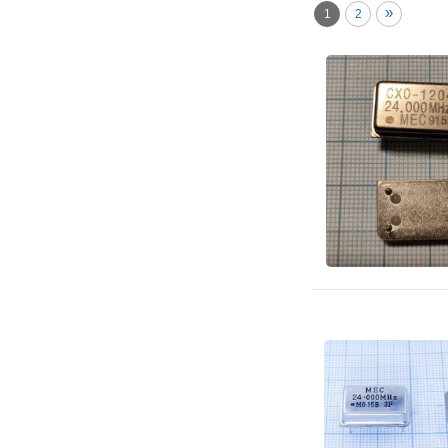
»
1
2