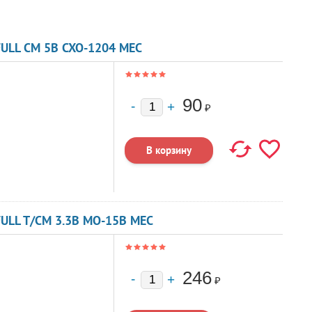
ULL CM 5В CXO-1204 MEC
90
₽
ULL T/CM 3.3В MO-15B MEC
246
₽