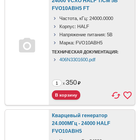
24000 VCXO HALF T/CM 5В
FVO10ABH5 FT
Частота, кГц:
24000.0000
Корпус:
HALF
Напряжение питания:
5В
Марка:
FVO10ABH5
ТЕХНИЧЕСКАЯ ДОКУМЕНТАЦИЯ:
406N3301600.pdf
350
₽
x
Кварцевый генератор
24.000МГц - 24000 HALF
FVO10ABH5