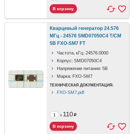
Кварцевый генератор 24.576
МГц - 24576 SMD07050C4 T/CM
5В FXO-SM7 FT
Частота, кГц:
24576.0000
Корпус:
SMD07050C4
Напряжение питания:
5В
Марка:
FXO-SM7
ТЕХНИЧЕСКАЯ ДОКУМЕНТАЦИЯ:
FXO-SM7.pdf
110
₽
x