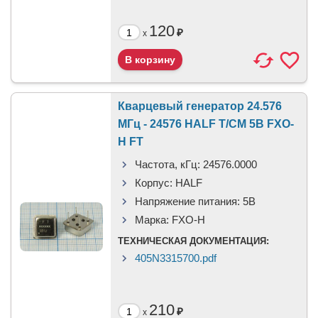
120
₽
x
Кварцевый генератор 24.576
МГц - 24576 HALF T/CM 5В FXO-
H FT
Частота, кГц:
24576.0000
Корпус:
HALF
Напряжение питания:
5В
Марка:
FXO-H
ТЕХНИЧЕСКАЯ ДОКУМЕНТАЦИЯ:
405N3315700.pdf
210
₽
x