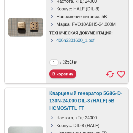
Частота, кГц:
24000
Корпус:
HALF (DIL-8)
Напряжение питания:
5В
Марка:
FVO10ABH5-24.000M
ТЕХНИЧЕСКАЯ ДОКУМЕНТАЦИЯ:
406n3301600_1.pdf
350
₽
x
Кварцевый генератор 5G8G-D-
130N-24.000 DIL-8 (HALF) 5B
HCMOS/TTL FT
Частота, кГц:
24000
Корпус:
DIL-8 (HALF)