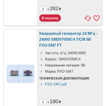
282
₽
x
Кварцевый генератор 24 МГц -
24000 SMD07050C4 T/CM 5В
FXO-SM7 FT
Частота, кГц:
24000.0000
Корпус:
SMD07050C4
Напряжение питания:
5В
Марка:
FXO-SM7
ТЕХНИЧЕСКАЯ ДОКУМЕНТАЦИЯ:
FXO-SM7.pdf
180
₽
x