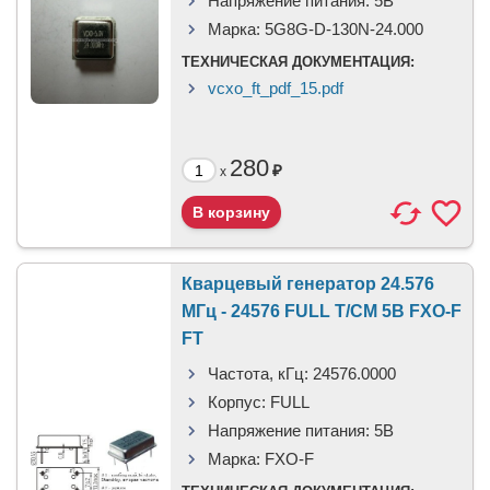
Напряжение питания:
5B
Марка:
5G8G-D-130N-24.000
ТЕХНИЧЕСКАЯ ДОКУМЕНТАЦИЯ:
vcxo_ft_pdf_15.pdf
280
₽
x
Кварцевый генератор 24.576
МГц - 24576 FULL T/CM 5В FXO-F
FT
Частота, кГц:
24576.0000
Корпус:
FULL
Напряжение питания:
5В
Марка:
FXO-F