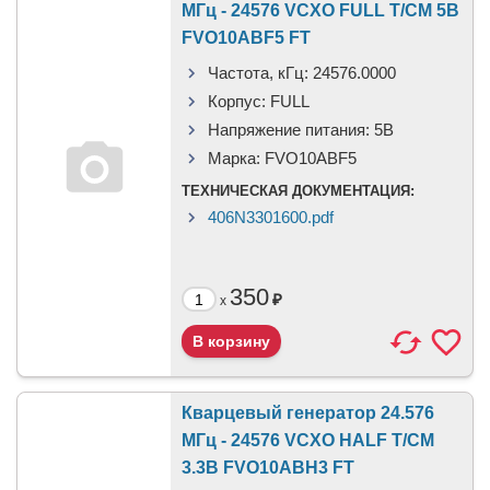
МГц - 24576 VCXO FULL T/CM 5В
FVO10ABF5 FT
Частота, кГц:
24576.0000
Корпус:
FULL
Напряжение питания:
5В
Марка:
FVO10ABF5
ТЕХНИЧЕСКАЯ ДОКУМЕНТАЦИЯ:
406N3301600.pdf
350
₽
x
Кварцевый генератор 24.576
МГц - 24576 VCXO HALF T/CM
3.3В FVO10ABH3 FT