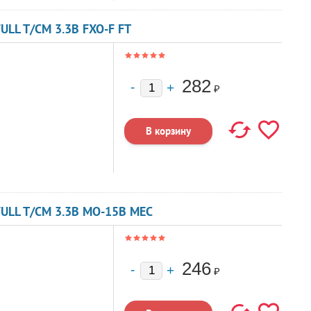
LL T/CM 3.3В FXO-F FT
282
₽
ULL T/CM 3.3В MO-15B MEC
246
₽