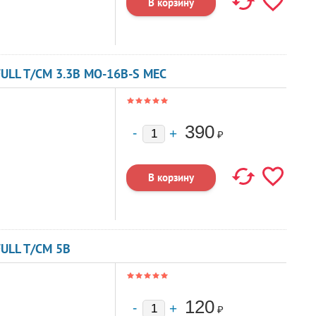
ULL T/CM 3.3В MO-16B-S MEC
390
₽
ULL T/CM 5В
120
₽