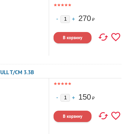
270
₽
ULL T/CM 3.3В
150
₽