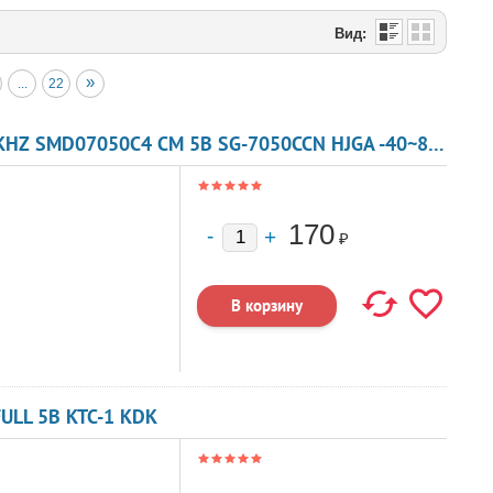
Вид:
»
...
22
КВАРЦЕВЫЙ ГЕНЕРАТОР 24 MHZ - 24000 KHZ SMD07050C4 CM 5В SG-7050CCN HJGA -40~85C SG7050CCN
170
₽
ULL 5В KTC-1 KDK