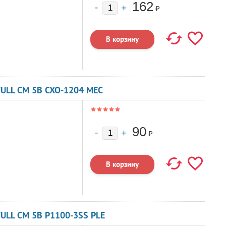
162
₽
ULL CM 5В CXO-1204 MEC
90
₽
ULL CM 5В P1100-3SS PLE