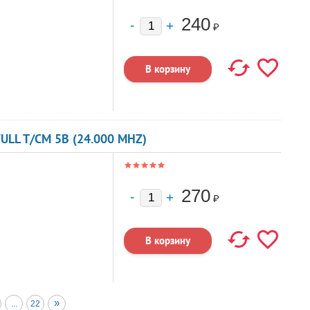
240
₽
ULL T/CM 5В (24.000 MHZ)
270
₽
»
...
22