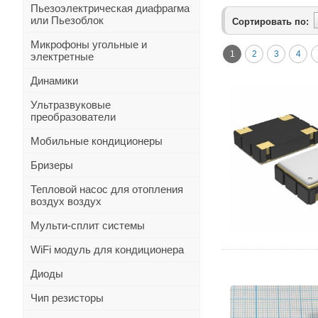
Пьезоэлектрическая диафрагма
или Пьезоблок
Сортировать по:
Микрофоны угольные и
1
2
3
4
электретные
Динамики
Ультразвуковые
преобразователи
Мобильные кондиционеры
Бризеры
Тепловой насос для отопления
воздух воздух
Мульти-сплит системы
WiFi модуль для кондиционера
Диоды
Чип резисторы