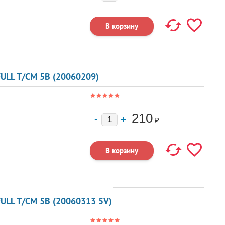
ULL T/CM 5В (20060209)
210
₽
ULL T/CM 5В (20060313 5V)