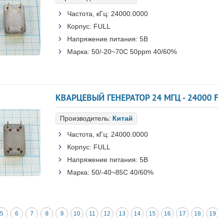
Частота, кГц:
24000.0000
Корпус:
FULL
Напряжение питания:
5В
Марка:
50/-20~70C 50ppm 40/60%
КВАРЦЕВЫЙ ГЕНЕРАТОР 24 МГЦ - 24000 F
Производитель:
Китай
Частота, кГц:
24000.0000
Корпус:
FULL
Напряжение питания:
5В
Марка:
50/-40~85C 40/60%
5
6
7
8
9
10
11
12
13
14
15
16
17
18
19