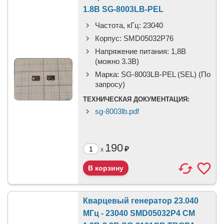
1.8В SG-8003LB-PEL
Частота, кГц:
23040
Корпус:
SMD05032P76
Напряжение питания:
1,8В
(можно 3.3В)
Марка:
SG-8003LB-PEL (SEL) (По
запросу)
ТЕХНИЧЕСКАЯ ДОКУМЕНТАЦИЯ:
sg-8003lb.pdf
190
₽
x
Кварцевый генератор 23.040
МГц - 23040 SMD05032P4 CM