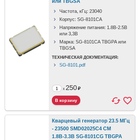
или TBGSA
Частота, кГц:
23040
Корпус:
SG-8101CA
Напряжение питания:
1.8В-2.5B
или 3,3B
Марка:
SG-8101CA TBGPA или
TBGSA
ТЕХНИЧЕСКАЯ ДОКУМЕНТАЦИЯ:
SG-8101.pdf
250
₽
x
Кварцевый генератор 23.5 МГц
- 23500 SMD02025C4 CM
1.8В-3.3В SG-8101CG TBGPA