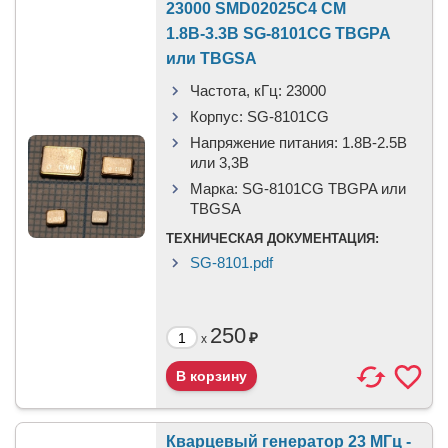
23000 SMD02025C4 CM
1.8В-3.3В SG-8101CG TBGPA
или TBGSA
Частота, кГц:
23000
Корпус:
SG-8101CG
Напряжение питания:
1.8В-2.5B
или 3,3B
Марка:
SG-8101CG TBGPA или
TBGSA
ТЕХНИЧЕСКАЯ ДОКУМЕНТАЦИЯ:
SG-8101.pdf
250
₽
x
Кварцевый генератор 23 МГц -