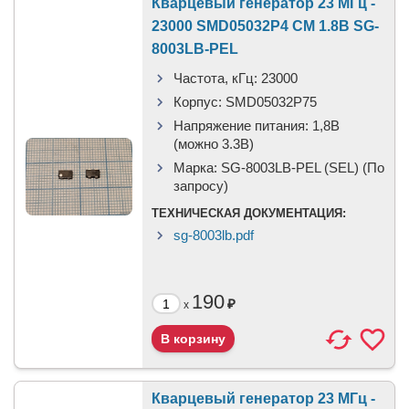
Кварцевый генератор 23 МГц -
23000 SMD05032P4 CM 1.8В SG-
8003LB-PEL
Частота, кГц:
23000
Корпус:
SMD05032P75
Напряжение питания:
1,8В
(можно 3.3В)
Марка:
SG-8003LB-PEL (SEL) (По
запросу)
ТЕХНИЧЕСКАЯ ДОКУМЕНТАЦИЯ:
sg-8003lb.pdf
190
₽
x
Кварцевый генератор 23 МГц -