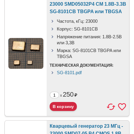
23000 SMD05032P4 CM 1.8В-3.3В
SG-8101CB TBGPA или TBGSA
Частота, кГц:
23000
Корпус:
SG-8101CB
Напряжение питания:
1.8В-2.5B
или 3,3B
Марка:
SG-8101CB TBGPA или
TBGSA
ТЕХНИЧЕСКАЯ ДОКУМЕНТАЦИЯ:
SG-8101.pdf
250
₽
x
Кварцевый генератор 23 МГц -
23000 SMD07-05 P4 CMOS 1.8В