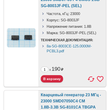
SG-8003JF-PEL (SEL)
Частота, кГц:
23000
Корпус:
SG-8003JF
Напряжение питания:
1.8В
Марка:
SG-8003JF-PEL (SEL)
ТЕХНИЧЕСКАЯ ДОКУМЕНТАЦИЯ:
8a-SG-8003CE-125.0000M-
PCBL3.pdf
190
₽
x
Кварцевый генератор 23 МГц -
23000 SMD07050C4 CM
1.8В-3.3В SG-8101CA TBGPA