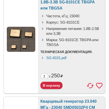
1.8В-3.3В SG-8101CE TBGPA
или TBGSA
Частота, кГц:
23040
Корпус:
SG-8101CE
Напряжение питания:
1.8В-2.5B
или 3,3B
Марка:
SG-8101CE TBGPA или
TBGSA
ТЕХНИЧЕСКАЯ ДОКУМЕНТАЦИЯ:
SG-8101.pdf
250
₽
x
Кварцевый генератор 23.040
МГц - 23040 SMD05032P4 CM