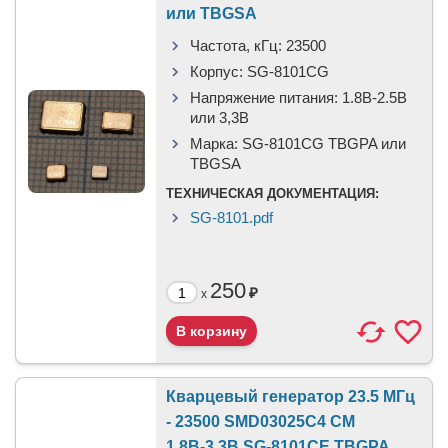
или TBGSA
Частота, кГц:
23500
Корпус:
SG-8101CG
Напряжение питания:
1.8В-2.5B
или 3,3B
Марка:
SG-8101CG TBGPA или
TBGSA
ТЕХНИЧЕСКАЯ ДОКУМЕНТАЦИЯ:
SG-8101.pdf
250
₽
x
Кварцевый генератор 23.5 МГц
- 23500 SMD03025C4 CM
1.8В-3.3В SG-8101CE TBGPA