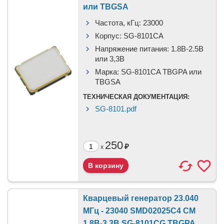
или TBGSA
Частота, кГц:
23000
Корпус:
SG-8101CA
Напряжение питания:
1.8В-2.5B
или 3,3B
Марка:
SG-8101CA TBGPA или
TBGSA
ТЕХНИЧЕСКАЯ ДОКУМЕНТАЦИЯ:
SG-8101.pdf
250
₽
x
Кварцевый генератор 23.040
МГц - 23040 SMD02025C4 CM
1.8В-3.3В SG-8101CG TBGPA