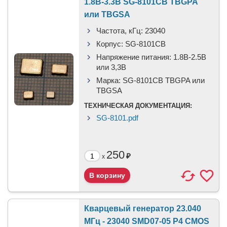
1.8В-3.3В SG-8101CB TBGPA
или TBGSA
Частота, кГц:
23040
Корпус:
SG-8101CB
Напряжение питания:
1.8В-2.5B
или 3,3B
Марка:
SG-8101CB TBGPA или
TBGSA
ТЕХНИЧЕСКАЯ ДОКУМЕНТАЦИЯ:
SG-8101.pdf
250
₽
x
Кварцевый генератор 23.040
МГц - 23040 SMD07-05 P4 CMOS