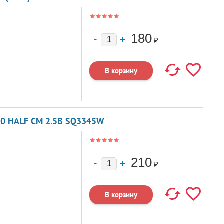
180
₽
40 HALF CM 2.5В SQ3345W
210
₽