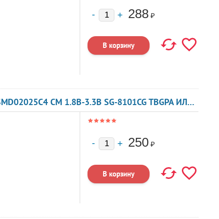
288
₽
КВАРЦЕВЫЙ ГЕНЕРАТОР 23 МГЦ - 23000 SMD02025C4 CM 1.8В-3.3В SG-8101CG TBGPA ИЛИ TBGSA
250
₽