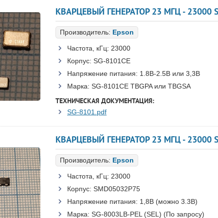
Производитель:
Epson
Частота, кГц:
23000
Корпус:
SG-8101CE
Напряжение питания:
1.8В-2.5B или 3,3B
Марка:
SG-8101CE TBGPA или TBGSA
ТЕХНИЧЕСКАЯ ДОКУМЕНТАЦИЯ:
SG-8101.pdf
КВАРЦЕВЫЙ ГЕНЕРАТОР 23 МГЦ - 23000 
Производитель:
Epson
Частота, кГц:
23000
Корпус:
SMD05032P75
Напряжение питания:
1,8В (можно 3.3В)
Марка:
SG-8003LB-PEL (SEL) (По запросу)