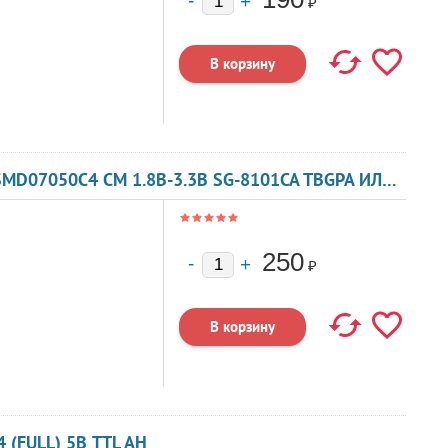
₽
КВАРЦЕВЫЙ ГЕНЕРАТОР 23 МГЦ - 23000 SMD07050C4 CM 1.8В-3.3В SG-8101CA TBGPA ИЛИ TBGSA
250
₽
 (FULL) 5В TTL AH