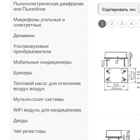
Пьезоэлектрическая диафрагма
или Пьезоблок
Сортировать по:
Микрофоны угольные и
1
2
3
4
электретные
Динамики
Ультразвуковые
преобразователи
Мобильные кондиционеры
Бризеры
Тепловой насос для отопления
воздух воздух
Мульти-сплит системы
WiFi модуль для кондиционера
Диоды
Чип резисторы