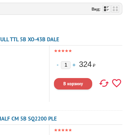
Вид:
ULL TTL 5В XO-43B DALE
324
₽
HALF CM 5В SQ2200 PLE