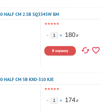
40 HALF CM 2.5В SQ3345W БМ
180
₽
0 HALF CM 5В KXO-310 KJE
174
₽