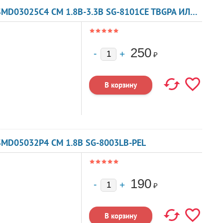
КВАРЦЕВЫЙ ГЕНЕРАТОР 23 МГЦ - 23000 SMD03025C4 CM 1.8В-3.3В SG-8101CE TBGPA ИЛИ TBGSA
250
₽
SMD05032P4 CM 1.8В SG-8003LB-PEL
190
₽