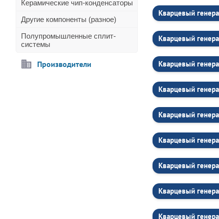
Керамические чип-конденсаторы
Кварцевый генера
Другие компоненты (разное)
Полупромышленные сплит-
Кварцевый генера
системы
Производители
Кварцевый генера
Кварцевый генера
Кварцевый генера
Кварцевый генера
Кварцевый генера
Кварцевый генера
Кварцевый генера