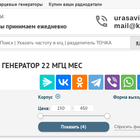
арцевые генераторы
Купим ваши радиодетали
Ы:
urasav
mail@k
азы принимаем ежедневно
Я
ГЕНЕРАТОР 22 МГЦ MEC
Корпус
Форма выход
Цена:
-
Сбросить фи