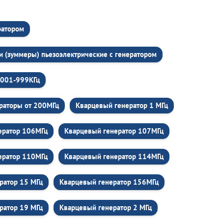
ратором
и (зуммеры) пьезоэлектрические c генератором
,001-999КГц
раторы от 200МГц
Кварцевый генератор 1 МГц
ератор 106МГц
Кварцевый генератор 107МГц
ератор 110МГц
Кварцевый генератор 114МГц
ратор 15 МГц
Кварцевый генератор 156МГц
ратор 19 МГц
Кварцевый генератор 2 МГц