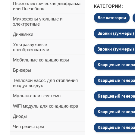
Пьезоэлектрическая диафрагма
КАТЕГОРИИ:
или Пьезоблок
Все категории
Микрофоны угольные и
электретные
Звонки (зуммеры) 
Динамики
Ультразвуковые
Звонки (зуммеры) 
преобразователи
Мобильные кондиционеры
Кварцевые генера
Бризеры
Кварцевый генера
Тепловой насос для отопления
воздух воздух
Мульти-сплит системы
Кварцевый генер
WiFi модуль для кондиционера
Кварцевый генера
Диоды
Чип резисторы
Кварцевый генера