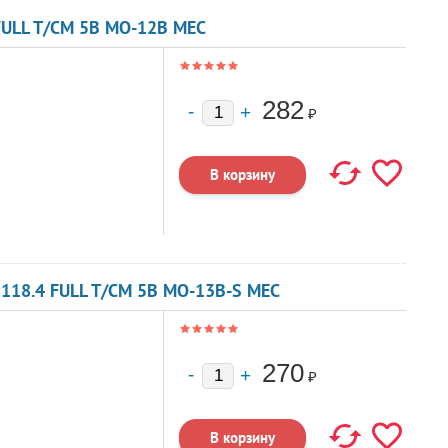
FULL T/CM 5В MO-12B MEC
282
₽
118.4 FULL T/CM 5В MO-13B-S MEC
270
₽