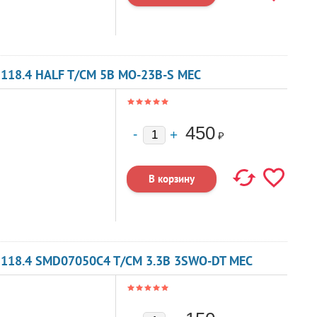
118.4 HALF T/CM 5В MO-23B-S MEC
450
₽
2118.4 SMD07050C4 T/CM 3.3В 3SWO-DT MEC