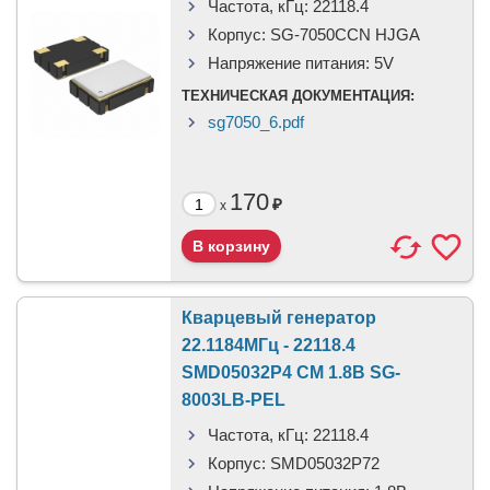
Частота, кГц:
22118.4
Корпус:
SG-7050CCN HJGA
Напряжение питания:
5V
ТЕХНИЧЕСКАЯ ДОКУМЕНТАЦИЯ:
sg7050_6.pdf
170
₽
x
Кварцевый генератор
22.1184МГц - 22118.4
SMD05032P4 CM 1.8В SG-
8003LB-PEL
Частота, кГц:
22118.4
Корпус:
SMD05032P72