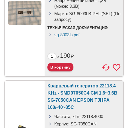
Напряжение питания:
1,8В
(можно 3.3В)
Марка:
SG-8003LB-PEL (SEL) (По
запросу)
ТЕХНИЧЕСКАЯ ДОКУМЕНТАЦИЯ:
sg-8003lb.pdf
190
₽
x
Кварцевый генератор 22118.4
KHz - SMD07050C4 CM 1.6~3.6В
SG-7050CAN EPSON TJHPA
100/-40~85C
Частота, кГц:
22118.4000
Корпус:
SG-7050CAN