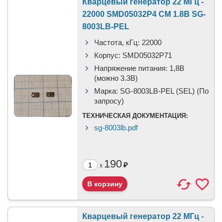
Кварцевый генератор 22 МГц -
22000 SMD05032P4 CM 1.8В SG-
8003LB-PEL
Частота, кГц:
22000
Корпус:
SMD05032P71
Напряжение питания:
1,8В
(можно 3.3В)
Марка:
SG-8003LB-PEL (SEL) (По
запросу)
ТЕХНИЧЕСКАЯ ДОКУМЕНТАЦИЯ:
sg-8003lb.pdf
190
₽
x
Кварцевый генератор 22 МГц -