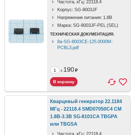
Частота, кГц:
22118.4
Корпус:
SG-8003JF
Напряжение питания:
1.8В
Марка:
SG-8003JF-PEL (SEL)
ТЕХНИЧЕСКАЯ ДОКУМЕНТАЦИЯ:
8a-SG-8003CE-125.0000M-
PCBL3.pdf
190
₽
x
Кварцевый генератор 22.1184
МГц - 22118.4 SMD07050C4 CM
1.8В-3.3В SG-8101CA TBGPA
или TBGSA
Частота, кГц:
22118.4