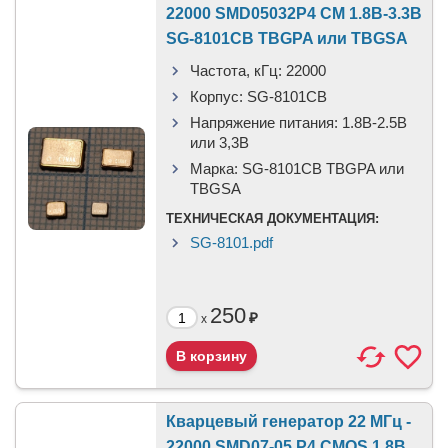
22000 SMD05032P4 CM 1.8В-3.3В
SG-8101CB TBGPA или TBGSA
Частота, кГц:
22000
Корпус:
SG-8101CB
Напряжение питания:
1.8В-2.5B
или 3,3B
Марка:
SG-8101CB TBGPA или
TBGSA
ТЕХНИЧЕСКАЯ ДОКУМЕНТАЦИЯ:
SG-8101.pdf
250
₽
x
Кварцевый генератор 22 МГц -
22000 SMD07-05 P4 CMOS 1.8В