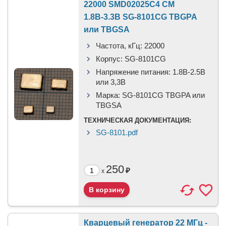
22000 SMD02025C4 CM
1.8В-3.3В SG-8101CG TBGPA
или TBGSA
Частота, кГц:
22000
Корпус:
SG-8101CG
Напряжение питания:
1.8В-2.5B
или 3,3B
Марка:
SG-8101CG TBGPA или
TBGSA
ТЕХНИЧЕСКАЯ ДОКУМЕНТАЦИЯ:
SG-8101.pdf
250
₽
x
Кварцевый генератор 22 МГц -