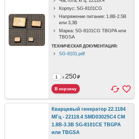
Частота, кГц:
22118.4
Корпус:
SG-8101CG
Напряжение питания:
1.8В-2.5B
или 3,3B
Марка:
SG-8101CG TBGPA или
TBGSA
ТЕХНИЧЕСКАЯ ДОКУМЕНТАЦИЯ:
SG-8101.pdf
250
₽
x
Кварцевый генератор 22.1184
МГц - 22118.4 SMD03025C4 CM
1.8В-3.3В SG-8101CE TBGPA
или TBGSA