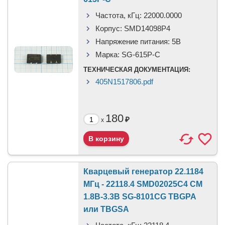
Частота, кГц:
22000.0000
Корпус:
SMD14098P4
Напряжение питания:
5В
Марка:
SG-615P-C
ТЕХНИЧЕСКАЯ ДОКУМЕНТАЦИЯ:
405N1517806.pdf
180
₽
x
Кварцевый генератор 22.1184
МГц - 22118.4 SMD02025C4 CM
1.8В-3.3В SG-8101CG TBGPA
или TBGSA