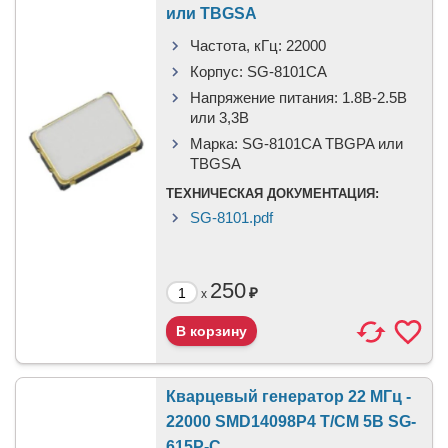
или TBGSA
Частота, кГц:
22000
Корпус:
SG-8101CA
Напряжение питания:
1.8В-2.5B
или 3,3B
Марка:
SG-8101CA TBGPA или
TBGSA
ТЕХНИЧЕСКАЯ ДОКУМЕНТАЦИЯ:
SG-8101.pdf
250
₽
x
Кварцевый генератор 22 МГц -
22000 SMD14098P4 T/CM 5В SG-
615P-C