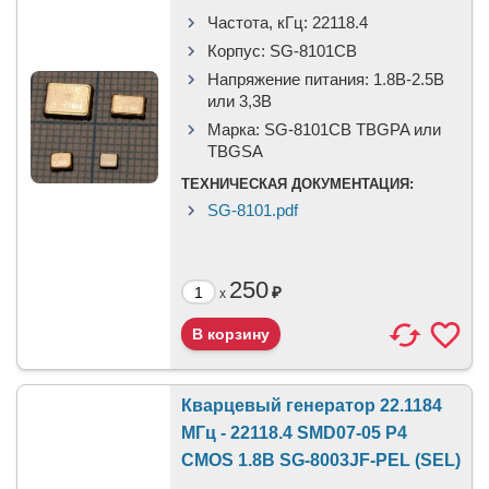
Частота, кГц:
22118.4
Корпус:
SG-8101CB
Напряжение питания:
1.8В-2.5B
или 3,3B
Марка:
SG-8101CB TBGPA или
TBGSA
ТЕХНИЧЕСКАЯ ДОКУМЕНТАЦИЯ:
SG-8101.pdf
250
₽
x
Кварцевый генератор 22.1184
МГц - 22118.4 SMD07-05 P4
CMOS 1.8В SG-8003JF-PEL (SEL)