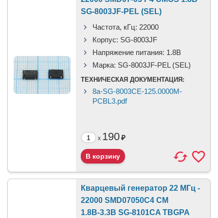
SG-8003JF-PEL (SEL)
Частота, кГц:
22000
Корпус:
SG-8003JF
Напряжение питания:
1.8В
Марка:
SG-8003JF-PEL (SEL)
ТЕХНИЧЕСКАЯ ДОКУМЕНТАЦИЯ:
8a-SG-8003CE-125.0000M-
PCBL3.pdf
190
₽
x
Кварцевый генератор 22 МГц -
22000 SMD07050C4 CM
1.8В-3.3В SG-8101CA TBGPA