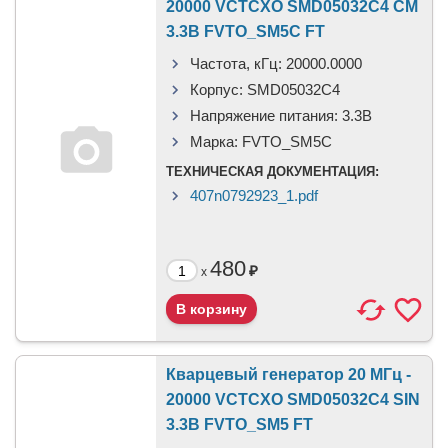
20000 VCTCXO SMD05032C4 CM
3.3В FVTO_SM5C FT
Частота, кГц:
20000.0000
Корпус:
SMD05032C4
Напряжение питания:
3.3В
Марка:
FVTO_SM5C
ТЕХНИЧЕСКАЯ ДОКУМЕНТАЦИЯ:
407n0792923_1.pdf
480
₽
x
Кварцевый генератор 20 МГц -
20000 VCTCXO SMD05032C4 SIN
3.3В FVTO_SM5 FT