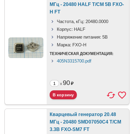
МГц - 20480 HALF T/CM 5В FXO-
H FT
Частота, кГц:
20480.0000
Корпус:
HALF
Напряжение питания:
5В
Марка:
FXO-H
ТЕХНИЧЕСКАЯ ДОКУМЕНТАЦИЯ:
405N3315700.pdf
90
₽
x
Кварцевый генератор 20.48
МГц - 20480 SMD07050C4 T/CM
3.3В FXO-SM7 FT