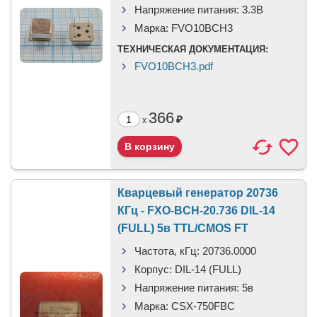
Напряжение питания:
3.3В
Марка:
FVO10BCH3
ТЕХНИЧЕСКАЯ ДОКУМЕНТАЦИЯ:
FVO10BСH3.pdf
366
₽
x
Кварцевый генератор 20736
КГц - FXO-BCH-20.736 DIL-14
(FULL) 5в TTL/CMOS FT
Частота, кГц:
20736.0000
Корпус:
DIL-14 (FULL)
Напряжение питания:
5в
Марка:
CSX-750FBC