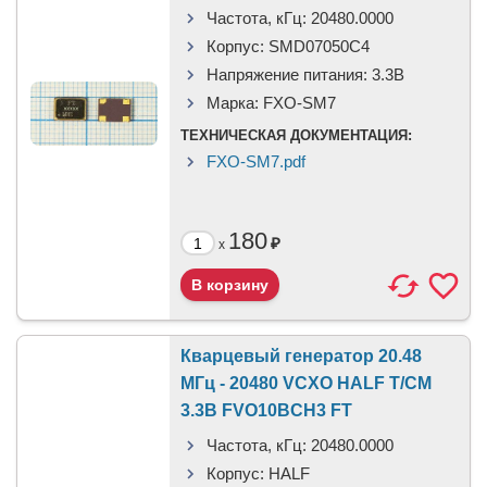
Частота, кГц:
20480.0000
Корпус:
SMD07050C4
Напряжение питания:
3.3В
Марка:
FXO-SM7
ТЕХНИЧЕСКАЯ ДОКУМЕНТАЦИЯ:
FXO-SM7.pdf
180
₽
x
Кварцевый генератор 20.48
МГц - 20480 VCXO HALF T/CM
3.3В FVO10BCH3 FT
Частота, кГц:
20480.0000
Корпус:
HALF