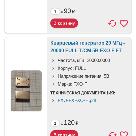
90
₽
x
Кварцевый генератор 20 МГц -
20000 FULL T/CM 5В FXO-F FT
Частота, кГц:
20000.0000
Корпус:
FULL
Напряжение питания:
5В
Марка:
FXO-F
ТЕХНИЧЕСКАЯ ДОКУМЕНТАЦИЯ:
FXO-F&FXO-H.pdf
120
₽
x