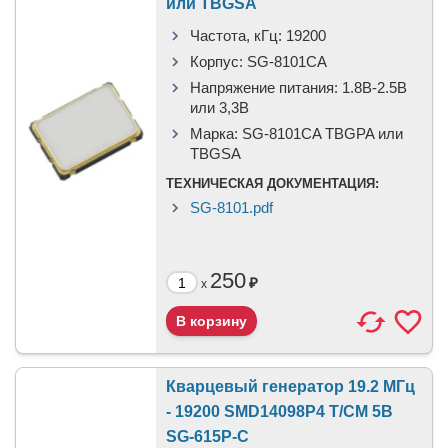
или TBGSA
Частота, кГц:
19200
Корпус:
SG-8101CA
Напряжение питания:
1.8В-2.5B
или 3,3B
Марка:
SG-8101CA TBGPA или
TBGSA
ТЕХНИЧЕСКАЯ ДОКУМЕНТАЦИЯ:
SG-8101.pdf
250
₽
x
Кварцевый генератор 19.2 МГц
- 19200 SMD14098P4 T/CM 5В
SG-615P-C