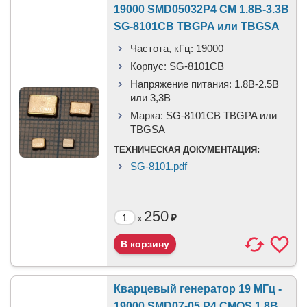
19000 SMD05032P4 CM 1.8В-3.3В
SG-8101CB TBGPA или TBGSA
Частота, кГц:
19000
Корпус:
SG-8101CB
Напряжение питания:
1.8В-2.5B
или 3,3B
Марка:
SG-8101CB TBGPA или
TBGSA
ТЕХНИЧЕСКАЯ ДОКУМЕНТАЦИЯ:
SG-8101.pdf
250
₽
x
Кварцевый генератор 19 МГц -
19000 SMD07-05 P4 CMOS 1.8В