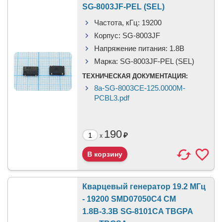
SG-8003JF-PEL (SEL)
Частота, кГц:
19200
Корпус:
SG-8003JF
Напряжение питания:
1.8В
Марка:
SG-8003JF-PEL (SEL)
ТЕХНИЧЕСКАЯ ДОКУМЕНТАЦИЯ:
8a-SG-8003CE-125.0000M-
PCBL3.pdf
190
₽
x
Кварцевый генератор 19.2 МГц
- 19200 SMD07050C4 CM
1.8В-3.3В SG-8101CA TBGPA