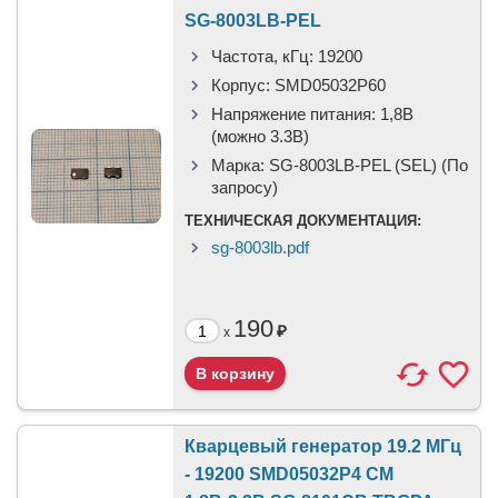
SG-8003LB-PEL
Частота, кГц:
19200
Корпус:
SMD05032P60
Напряжение питания:
1,8В
(можно 3.3В)
Марка:
SG-8003LB-PEL (SEL) (По
запросу)
ТЕХНИЧЕСКАЯ ДОКУМЕНТАЦИЯ:
sg-8003lb.pdf
190
₽
x
Кварцевый генератор 19.2 МГц
- 19200 SMD05032P4 CM