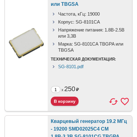
или TBGSA
Частота, кГц:
19000
Корпус:
SG-8101CA
Напряжение питания:
1.8В-2.5B
или 3,3B
Марка:
SG-8101CA TBGPA или
TBGSA
ТЕХНИЧЕСКАЯ ДОКУМЕНТАЦИЯ:
SG-8101.pdf
250
₽
x
Кварцевый генератор 19.2 МГц
- 19200 SMD02025C4 CM
1.8В-3.3В SG-8101CG TBGPA