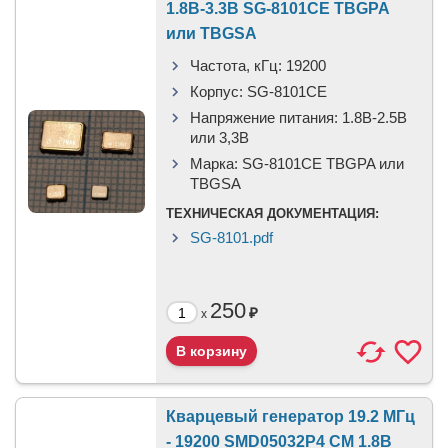
1.8В-3.3В SG-8101CE TBGPA
или TBGSA
Частота, кГц:
19200
Корпус:
SG-8101CE
Напряжение питания:
1.8В-2.5B
или 3,3B
Марка:
SG-8101CE TBGPA или
TBGSA
ТЕХНИЧЕСКАЯ ДОКУМЕНТАЦИЯ:
SG-8101.pdf
250
₽
x
Кварцевый генератор 19.2 МГц
- 19200 SMD05032P4 CM 1.8В