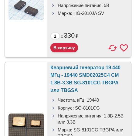
Напряжение питания:
5В
Марка:
HG-2010JA SV
330
₽
x
Кварцевый генератор 19.440
МГц - 19440 SMD02025C4 CM
1.8В-3.3В SG-8101CG TBGPA
или TBGSA
Частота, кГц:
19440
Корпус:
SG-8101CG
Напряжение питания:
1.8В-2.5B
или 3,3B
Марка:
SG-8101CG TBGPA или
TBGSA