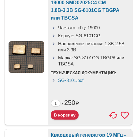
19000 SMD02025C4 CM
1.8В-3.3В SG-8101CG TBGPA
или TBGSA
Частота, кГц:
19000
Корпус:
SG-8101CG
Напряжение питания:
1.8В-2.5B
или 3,3B
Марка:
SG-8101CG TBGPA или
TBGSA
ТЕХНИЧЕСКАЯ ДОКУМЕНТАЦИЯ:
SG-8101.pdf
250
₽
x
Кварцевый генератор 19 МГц -