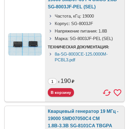
SG-8003JF-PEL (SEL)
Частота, кГц:
19000
Корпус:
SG-8003JF
Напряжение питания:
1.8В
Марка:
SG-8003JF-PEL (SEL)
ТЕХНИЧЕСКАЯ ДОКУМЕНТАЦИЯ:
8a-SG-8003CE-125.0000M-
PCBL3.pdf
190
₽
x
Кварцевый генератор 19 МГц -
19000 SMD07050C4 CM
1.8В-3.3В SG-8101CA TBGPA