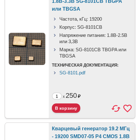
1.8В-3.3В SG-8101CB TBGPA
или TBGSA
Частота, кГц:
19200
Корпус:
SG-8101CB
Напряжение питания:
1.8В-2.5B
или 3,3B
Марка:
SG-8101CB TBGPA или
TBGSA
ТЕХНИЧЕСКАЯ ДОКУМЕНТАЦИЯ:
SG-8101.pdf
250
₽
x
Кварцевый генератор 19.2 МГц
- 19200 SMD07-05 P4 CMOS 1.8В