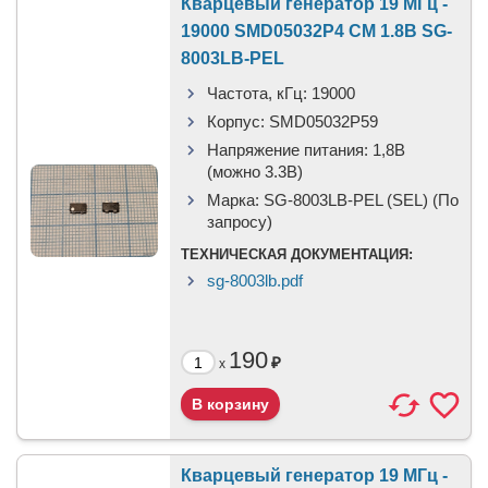
Кварцевый генератор 19 МГц -
19000 SMD05032P4 CM 1.8В SG-
8003LB-PEL
Частота, кГц:
19000
Корпус:
SMD05032P59
Напряжение питания:
1,8В
(можно 3.3В)
Марка:
SG-8003LB-PEL (SEL) (По
запросу)
ТЕХНИЧЕСКАЯ ДОКУМЕНТАЦИЯ:
sg-8003lb.pdf
190
₽
x
Кварцевый генератор 19 МГц -