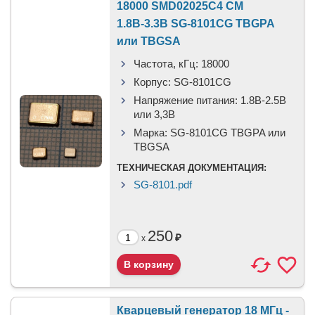
18000 SMD02025C4 CM
1.8В-3.3В SG-8101CG TBGPA
или TBGSA
Частота, кГц:
18000
Корпус:
SG-8101CG
Напряжение питания:
1.8В-2.5B
или 3,3B
Марка:
SG-8101CG TBGPA или
TBGSA
ТЕХНИЧЕСКАЯ ДОКУМЕНТАЦИЯ:
SG-8101.pdf
250
₽
x
Кварцевый генератор 18 МГц -