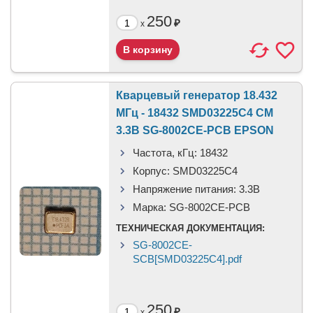
250
₽
x
Кварцевый генератор 18.432
МГц - 18432 SMD03225C4 CM
3.3В SG-8002CE-PCB EPSON
Частота, кГц:
18432
Корпус:
SMD03225C4
Напряжение питания:
3.3В
Марка:
SG-8002CE-PCB
ТЕХНИЧЕСКАЯ ДОКУМЕНТАЦИЯ:
SG-8002CE-
SCB[SMD03225C4].pdf
250
₽
x