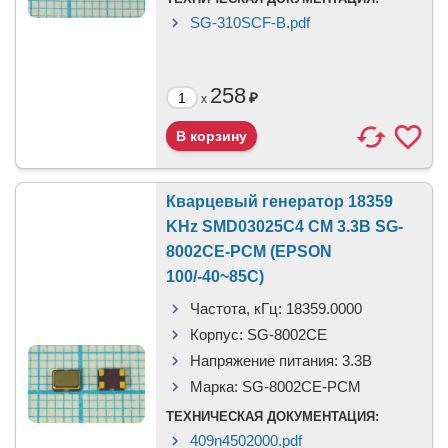
SG-310SCF-B.pdf
258
₽
x
Кварцевый генератор 18359
KHz SMD03025C4 CM 3.3В SG-
8002CE-PCM (EPSON
100/-40~85C)
Частота, кГц:
18359.0000
Корпус:
SG-8002CE
Напряжение питания:
3.3В
Марка:
SG-8002CE-PCM
ТЕХНИЧЕСКАЯ ДОКУМЕНТАЦИЯ:
409n4502000.pdf