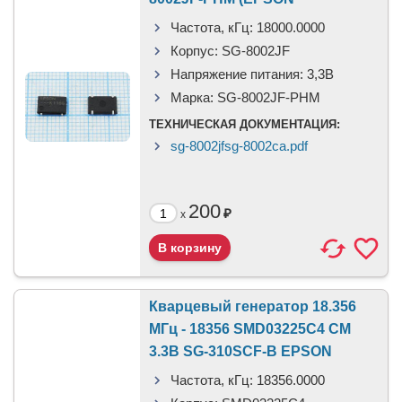
Частота, кГц:
18000.0000
Корпус:
SG-8002JF
Напряжение питания:
3,3B
Марка:
SG-8002JF-PHM
ТЕХНИЧЕСКАЯ ДОКУМЕНТАЦИЯ:
sg-8002jfsg-8002ca.pdf
200
₽
x
Кварцевый генератор 18.356
МГц - 18356 SMD03225C4 CM
3.3В SG-310SCF-B EPSON
Частота, кГц:
18356.0000