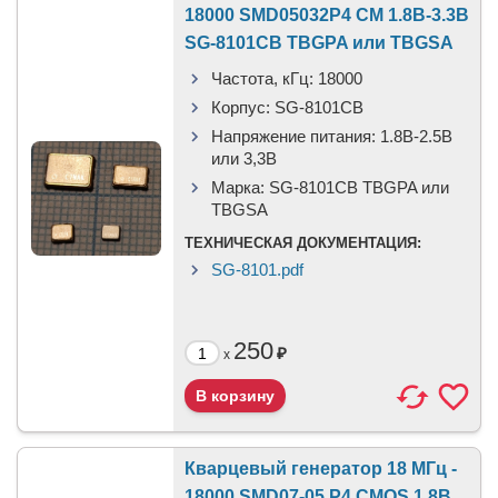
18000 SMD05032P4 CM 1.8В-3.3В
SG-8101CB TBGPA или TBGSA
Частота, кГц:
18000
Корпус:
SG-8101CB
Напряжение питания:
1.8В-2.5B
или 3,3B
Марка:
SG-8101CB TBGPA или
TBGSA
ТЕХНИЧЕСКАЯ ДОКУМЕНТАЦИЯ:
SG-8101.pdf
250
₽
x
Кварцевый генератор 18 МГц -
18000 SMD07-05 P4 CMOS 1.8В