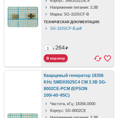
Корпус:
SMD03225C4
Напряжение питания:
3.3В
Марка:
SG-310SCF-B
ТЕХНИЧЕСКАЯ ДОКУМЕНТАЦИЯ:
SG-310SCF-B.pdf
264
₽
x
Кварцевый генератор 18356
KHz SMD03025C4 CM 3.3В SG-
8002CE-PCM (EPSON
100/-40~85C)
Частота, кГц:
18356.0000
Корпус:
SG-8002CE
Напряжение питания:
3.3В