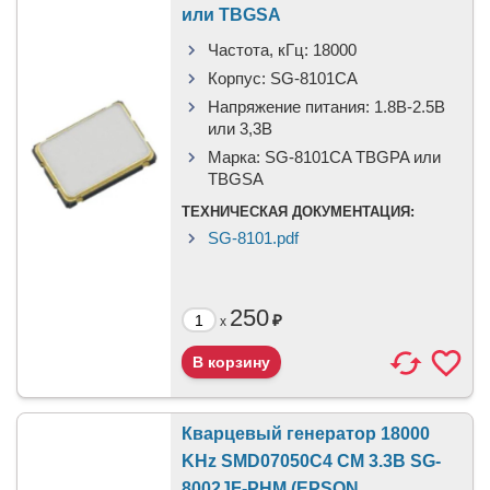
или TBGSA
Частота, кГц:
18000
Корпус:
SG-8101CA
Напряжение питания:
1.8В-2.5B
или 3,3B
Марка:
SG-8101CA TBGPA или
TBGSA
ТЕХНИЧЕСКАЯ ДОКУМЕНТАЦИЯ:
SG-8101.pdf
250
₽
x
Кварцевый генератор 18000
KHz SMD07050C4 CM 3.3В SG-
8002JF-PHM (EPSON