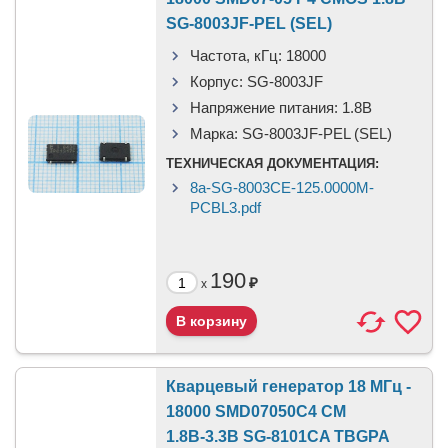
SG-8003JF-PEL (SEL)
Частота, кГц:
18000
Корпус:
SG-8003JF
Напряжение питания:
1.8В
Марка:
SG-8003JF-PEL (SEL)
ТЕХНИЧЕСКАЯ ДОКУМЕНТАЦИЯ:
8a-SG-8003CE-125.0000M-
PCBL3.pdf
190
₽
x
Кварцевый генератор 18 МГц -
18000 SMD07050C4 CM
1.8В-3.3В SG-8101CA TBGPA