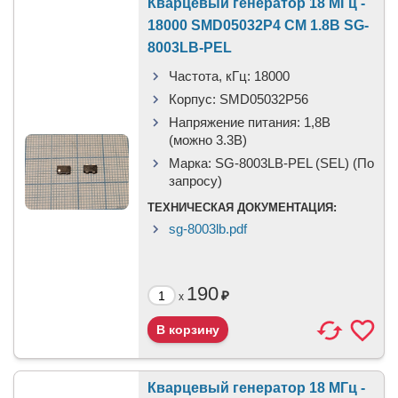
Кварцевый генератор 18 МГц -
18000 SMD05032P4 CM 1.8В SG-
8003LB-PEL
Частота, кГц:
18000
Корпус:
SMD05032P56
Напряжение питания:
1,8В
(можно 3.3В)
Марка:
SG-8003LB-PEL (SEL) (По
запросу)
ТЕХНИЧЕСКАЯ ДОКУМЕНТАЦИЯ:
sg-8003lb.pdf
190
₽
x
Кварцевый генератор 18 МГц -