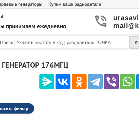
арцевые генераторы
Купим ваши радиодетали
Ы:
urasav
mail@k
азы принимаем ежедневно
Я
 ГЕНЕРАТОР 176МГЦ
росить фильтр