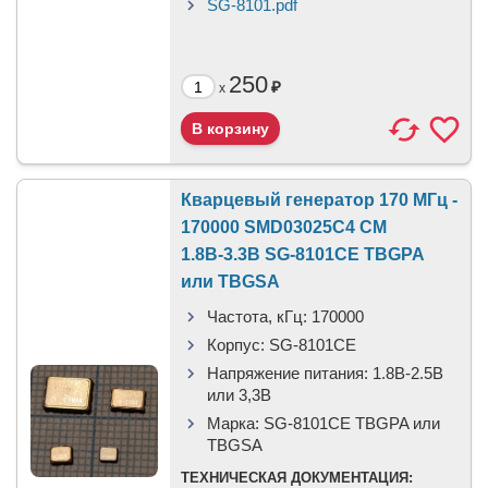
SG-8101.pdf
250
₽
x
Кварцевый генератор 170 МГц -
170000 SMD03025C4 CM
1.8В-3.3В SG-8101CE TBGPA
или TBGSA
Частота, кГц:
170000
Корпус:
SG-8101CE
Напряжение питания:
1.8В-2.5B
или 3,3B
Марка:
SG-8101CE TBGPA или
TBGSA
ТЕХНИЧЕСКАЯ ДОКУМЕНТАЦИЯ: