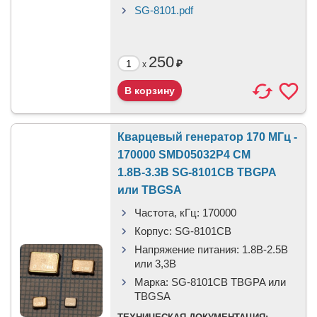
SG-8101.pdf
250
₽
x
Кварцевый генератор 170 МГц -
170000 SMD05032P4 CM
1.8В-3.3В SG-8101CB TBGPA
или TBGSA
Частота, кГц:
170000
Корпус:
SG-8101CB
Напряжение питания:
1.8В-2.5B
или 3,3B
Марка:
SG-8101CB TBGPA или
TBGSA