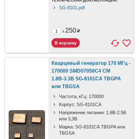
ТЕХНИЧЕСКАЯ ДОКУМЕНТАЦИЯ:
SG-8101.pdf
250
₽
x
Кварцевый генератор 170 МГц -
170000 SMD07050C4 CM
1.8В-3.3В SG-8101CA TBGPA
или TBGSA
Частота, кГц:
170000
Корпус:
SG-8101CA
Напряжение питания:
1.8В-2.5B
или 3,3B
Марка:
SG-8101CA TBGPA или
TBGSA