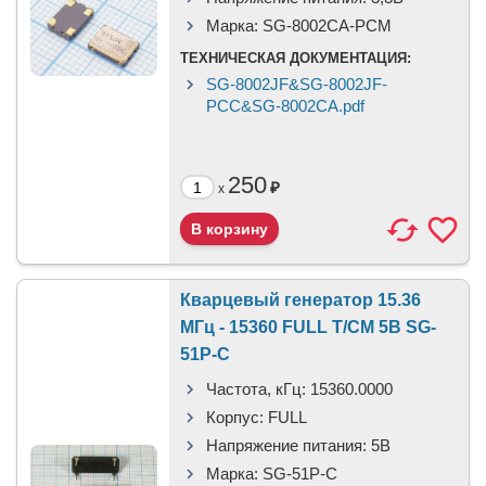
Марка:
SG-8002CA-PCM
ТЕХНИЧЕСКАЯ ДОКУМЕНТАЦИЯ:
SG-8002JF&SG-8002JF-
PCC&SG-8002CA.pdf
250
₽
x
Кварцевый генератор 15.36
МГц - 15360 FULL T/CM 5В SG-
51P-C
Частота, кГц:
15360.0000
Корпус:
FULL
Напряжение питания:
5В
Марка:
SG-51P-C