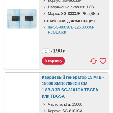
Корпус:
SG-8003JF
Напряжение питания:
1.8В
Марка:
SG-8003JF-PEL (SEL)
ТЕХНИЧЕСКАЯ ДОКУМЕНТАЦИЯ:
8a-SG-8003CE-125.0000M-
PCBL3.pdf
190
₽
x
Кварцевый генератор 15 МГц -
15000 SMD07050C4 CM
1.8В-3.3В SG-8101CA TBGPA
или TBGSA
Частота, кГц:
15000
Корпус:
SG-8101CA