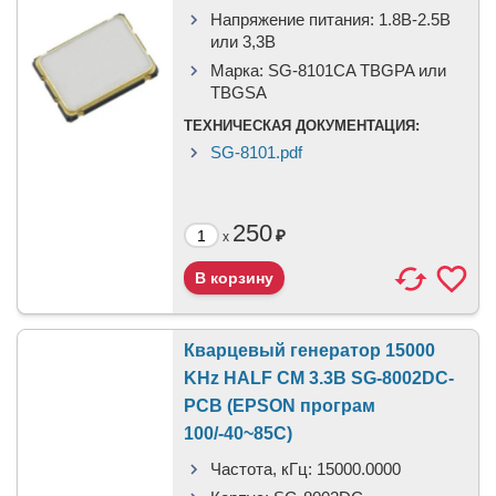
Напряжение питания:
1.8В-2.5B
или 3,3B
Марка:
SG-8101CA TBGPA или
TBGSA
ТЕХНИЧЕСКАЯ ДОКУМЕНТАЦИЯ:
SG-8101.pdf
250
₽
x
Кварцевый генератор 15000
KHz HALF CM 3.3В SG-8002DC-
PCB (EPSON програм
100/-40~85C)
Частота, кГц:
15000.0000