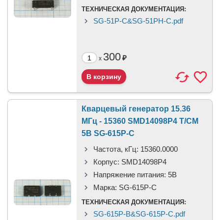
ТЕХНИЧЕСКАЯ ДОКУМЕНТАЦИЯ:
SG-51P-C&SG-51PH-C.pdf
300
₽
x
Кварцевый генератор 15.36
МГц - 15360 SMD14098P4 T/CM
5В SG-615P-C
Частота, кГц:
15360.0000
Корпус:
SMD14098P4
Напряжение питания:
5В
Марка:
SG-615P-C
ТЕХНИЧЕСКАЯ ДОКУМЕНТАЦИЯ:
SG-615P-B&SG-615P-C.pdf