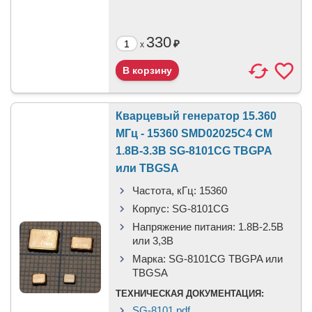
330
₽
x
Кварцевый генератор 15.360
МГц - 15360 SMD02025C4 CM
1.8В-3.3В SG-8101CG TBGPA
или TBGSA
Частота, кГц:
15360
Корпус:
SG-8101CG
Напряжение питания:
1.8В-2.5B
или 3,3B
Марка:
SG-8101CG TBGPA или
TBGSA
ТЕХНИЧЕСКАЯ ДОКУМЕНТАЦИЯ:
SG-8101.pdf