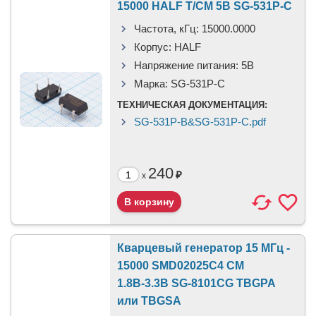
15000 HALF T/CM 5В SG-531P-C
Частота, кГц:
15000.0000
Корпус:
HALF
Напряжение питания:
5В
Марка:
SG-531P-C
ТЕХНИЧЕСКАЯ ДОКУМЕНТАЦИЯ:
SG-531P-B&SG-531P-C.pdf
240
₽
x
Кварцевый генератор 15 МГц -
15000 SMD02025C4 CM
1.8В-3.3В SG-8101CG TBGPA
или TBGSA