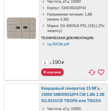
Частота, кГц:
15000
Корпус:
SMD05032P43
Напряжение питания:
1,8В
(можно 3.3В)
Марка:
SG-8003LB-PEL (SEL) (По
запросу)
ТЕХНИЧЕСКАЯ ДОКУМЕНТАЦИЯ:
sg-8003lb.pdf
190
₽
x
Кварцевый генератор 15 МГц -
15000 SMD05032P4 CM 1.8В-3.3В
SG-8101CB TBGPA или TBGSA
Частота, кГц:
15000