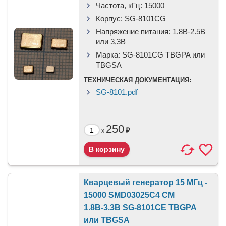
Частота, кГц:
15000
Корпус:
SG-8101CG
Напряжение питания:
1.8В-2.5B
или 3,3B
Марка:
SG-8101CG TBGPA или
TBGSA
ТЕХНИЧЕСКАЯ ДОКУМЕНТАЦИЯ:
SG-8101.pdf
250
₽
x
Кварцевый генератор 15 МГц -
15000 SMD03025C4 CM
1.8В-3.3В SG-8101CE TBGPA
или TBGSA