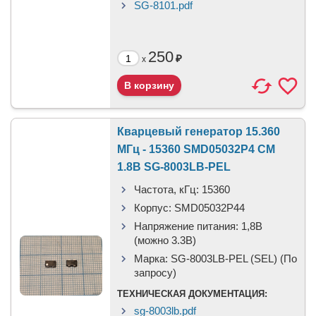
SG-8101.pdf
250
₽
x
Кварцевый генератор 15.360
МГц - 15360 SMD05032P4 CM
1.8В SG-8003LB-PEL
Частота, кГц:
15360
Корпус:
SMD05032P44
Напряжение питания:
1,8В
(можно 3.3В)
Марка:
SG-8003LB-PEL (SEL) (По
запросу)
ТЕХНИЧЕСКАЯ ДОКУМЕНТАЦИЯ:
sg-8003lb.pdf