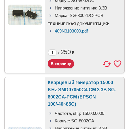
Корпус:
SG-8002DC
Напряжение питания:
3.3В
Марка:
SG-8002DC-PCB
ТЕХНИЧЕСКАЯ ДОКУМЕНТАЦИЯ:
409N3103000.pdf
250
₽
x
Кварцевый генератор 15000
KHz SMD07050C4 CM 3.3В SG-
8002CA-PCM (EPSON
100/-40~85C)
Частота, кГц:
15000.0000
Корпус:
SG-8002CA
Напряжение питания:
3,3B