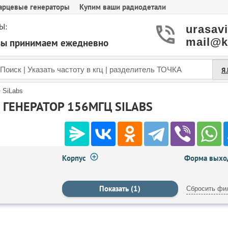
арцевые генераторы
Купим ваши радиодетали
Ы:
urasav
mail@k
азы принимаем ежедневно
Я
»
SiLabs
ГЕНЕРАТОР 156МГЦ SILABS
Корпус
Форма выход
Сбросить фи