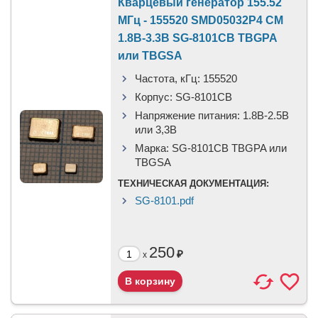
Кварцевый генератор 155.52
МГц - 155520 SMD05032P4 CM
1.8В-3.3В SG-8101CB TBGPA
или TBGSA
Частота, кГц:
155520
Корпус:
SG-8101CB
Напряжение питания:
1.8В-2.5B
или 3,3B
Марка:
SG-8101CB TBGPA или
TBGSA
ТЕХНИЧЕСКАЯ ДОКУМЕНТАЦИЯ:
SG-8101.pdf
250
₽
x