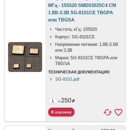
МГц - 155520 SMD03025C4 CM
1.8В-3.3В SG-8101CE TBGPA
или TBGSA
Частота, кГц:
155520
Корпус:
SG-8101CE
Напряжение питания:
1.8В-2.5B
или 3,3B
Марка:
SG-8101CE TBGPA или
TBGSA
ТЕХНИЧЕСКАЯ ДОКУМЕНТАЦИЯ:
SG-8101.pdf
250
₽
x