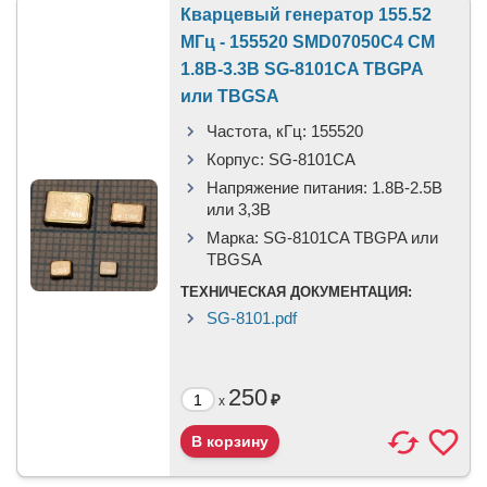
Кварцевый генератор 155.52
МГц - 155520 SMD07050C4 CM
1.8В-3.3В SG-8101CA TBGPA
или TBGSA
Частота, кГц:
155520
Корпус:
SG-8101CA
Напряжение питания:
1.8В-2.5B
или 3,3B
Марка:
SG-8101CA TBGPA или
TBGSA
ТЕХНИЧЕСКАЯ ДОКУМЕНТАЦИЯ:
SG-8101.pdf
250
₽
x