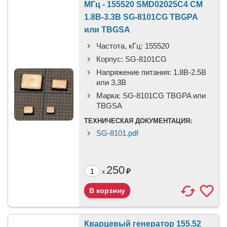
МГц - 155520 SMD02025C4 CM
1.8В-3.3В SG-8101CG TBGPA
или TBGSA
Частота, кГц:
155520
Корпус:
SG-8101CG
Напряжение питания:
1.8В-2.5B
или 3,3B
Марка:
SG-8101CG TBGPA или
TBGSA
ТЕХНИЧЕСКАЯ ДОКУМЕНТАЦИЯ:
SG-8101.pdf
250
₽
x
Кварцевый генератор 155.52