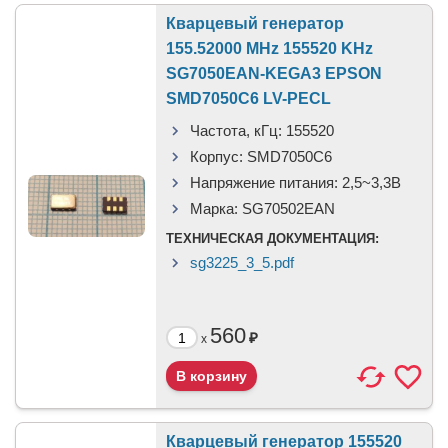
Кварцевый генератор
155.52000 MHz 155520 KHz
SG7050EAN-KEGA3 EPSON
SMD7050C6 LV-PECL
Частота, кГц:
155520
Корпус:
SMD7050C6
Напряжение питания:
2,5~3,3В
Марка:
SG70502EAN
ТЕХНИЧЕСКАЯ ДОКУМЕНТАЦИЯ:
sg3225_3_5.pdf
560
₽
x
Кварцевый генератор 155520