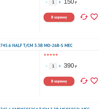
150
₽
745.6 HALF T/CM 3.3В MO-26B-S MEC
390
₽