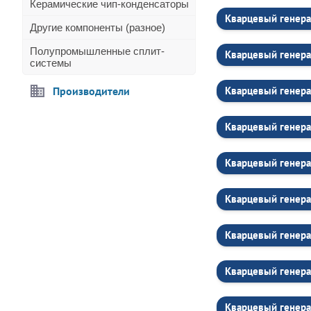
Керамические чип-конденсаторы
Кварцевый генера
Другие компоненты (разное)
Полупромышленные сплит-
Кварцевый генера
системы
Производители
Кварцевый генера
Кварцевый генера
Кварцевый генера
Кварцевый генера
Кварцевый генера
Кварцевый генера
Кварцевый генера