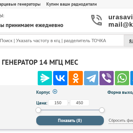
арцевые генераторы
Купим ваши радиодетали
Ы:
urasav
mail@k
азы принимаем ежедневно
Я
ГЕНЕРАТОР 14 МГЦ MEC
Корпус
Форма выход
Цена:
-
Сбросить фи