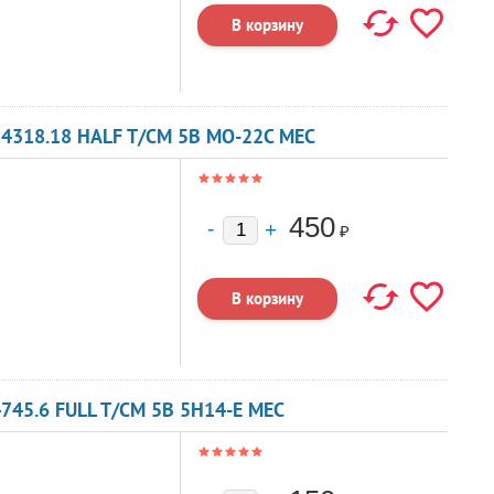
4318.18 HALF T/CM 5В MO-22C MEC
450
₽
745.6 FULL T/CM 5В 5H14-E MEC