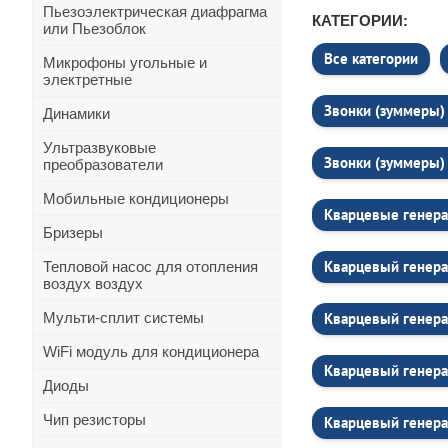
Пьезоэлектрическая диафрагма
КАТЕГОРИИ:
или Пьезоблок
Все категории
Микрофоны угольные и
электретные
Звонки (зуммеры) 
Динамики
Ультразвуковые
Звонки (зуммеры) 
преобразователи
Мобильные кондиционеры
Кварцевые генера
Бризеры
Кварцевый генера
Тепловой насос для отопления
воздух воздух
Мульти-сплит системы
Кварцевый генер
WiFi модуль для кондиционера
Кварцевый генера
Диоды
Чип резисторы
Кварцевый генера