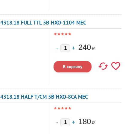
4318.18 FULL TTL 5В HXO-1104 MEC
240
₽
4318.18 HALF T/CM 5В HXO-8CA MEC
180
₽