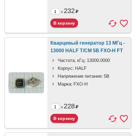
232
₽
x
Кварцевый генератор 13 МГц -
13000 HALF T/CM 5В FXO-H FT
Частота, кГц:
13000.0000
Корпус:
HALF
Напряжение питания:
5В
Марка:
FXO-H
228
₽
x