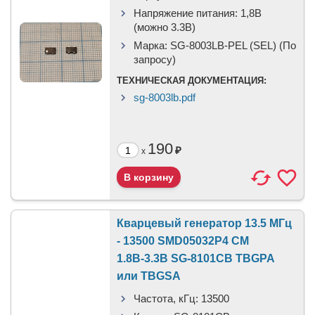
Напряжение питания:
1,8В
(можно 3.3В)
Марка:
SG-8003LB-PEL (SEL) (По
запросу)
ТЕХНИЧЕСКАЯ ДОКУМЕНТАЦИЯ:
sg-8003lb.pdf
190
₽
x
Кварцевый генератор 13.5 МГц
- 13500 SMD05032P4 CM
1.8В-3.3В SG-8101CB TBGPA
или TBGSA
Частота, кГц:
13500