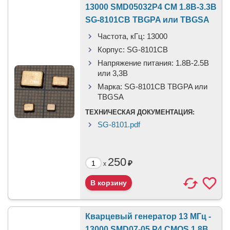
13000 SMD05032P4 CM 1.8В-3.3В
SG-8101CB TBGPA или TBGSA
Частота, кГц:
13000
Корпус:
SG-8101CB
Напряжение питания:
1.8В-2.5B
или 3,3B
Марка:
SG-8101CB TBGPA или
TBGSA
ТЕХНИЧЕСКАЯ ДОКУМЕНТАЦИЯ:
SG-8101.pdf
250
₽
x
Кварцевый генератор 13 МГц -
13000 SMD07-05 P4 CMOS 1.8В