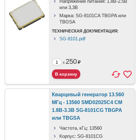
Напряжение питания:
1.8В-2.5B
или 3,3B
Марка:
SG-8101CA TBGPA или
TBGSA
ТЕХНИЧЕСКАЯ ДОКУМЕНТАЦИЯ:
SG-8101.pdf
250
₽
x
Кварцевый генератор 13.560
МГц - 13560 SMD02025C4 CM
1.8В-3.3В SG-8101CG TBGPA
или TBGSA
Частота, кГц:
13560
Корпус:
SG-8101CG