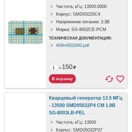
Частота, кГц:
13500.0000
Корпус:
SMD03225C4
Напряжение питания:
3.3В
Марка:
SG-8002CE-PCM
ТЕХНИЧЕСКАЯ ДОКУМЕНТАЦИЯ:
409n4502000.pdf
150
₽
x
Кварцевый генератор 13.5 МГц
- 13500 SMD05032P4 CM 1.8В
SG-8003LB-PEL
Частота, кГц:
13500
Корпус:
SMD05032P37