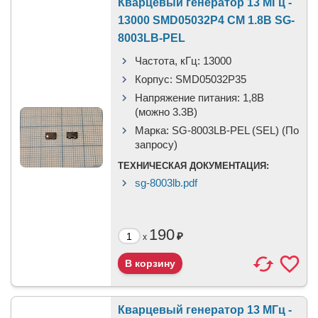
Кварцевый генератор 13 МГц -
13000 SMD05032P4 CM 1.8В SG-
8003LB-PEL
Частота, кГц:
13000
Корпус:
SMD05032P35
Напряжение питания:
1,8В
(можно 3.3В)
Марка:
SG-8003LB-PEL (SEL) (По
запросу)
ТЕХНИЧЕСКАЯ ДОКУМЕНТАЦИЯ:
sg-8003lb.pdf
190
₽
x
Кварцевый генератор 13 МГц -