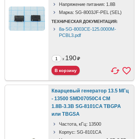
Напряжение питания:
1.8В
Марка:
SG-8003JF-PEL (SEL)
ТЕХНИЧЕСКАЯ ДОКУМЕНТАЦИЯ:
8a-SG-8003CE-125.0000M-
PCBL3.pdf
190
₽
x
Кварцевый генератор 13.5 МГц
- 13500 SMD07050C4 CM
1.8В-3.3В SG-8101CA TBGPA
или TBGSA
Частота, кГц:
13500
Корпус:
SG-8101CA