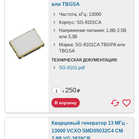
или TBGSA
Частота, кГц:
13000
Корпус:
SG-8101CA
Напряжение питания:
1.8В-2.5B
или 3,3B
Марка:
SG-8101CA TBGPA или
TBGSA
ТЕХНИЧЕСКАЯ ДОКУМЕНТАЦИЯ:
SG-8101.pdf
250
₽
x
Кварцевый генератор 13 МГц -
13000 VCXO SMD05032C4 CM
2.8В VG-2828CB