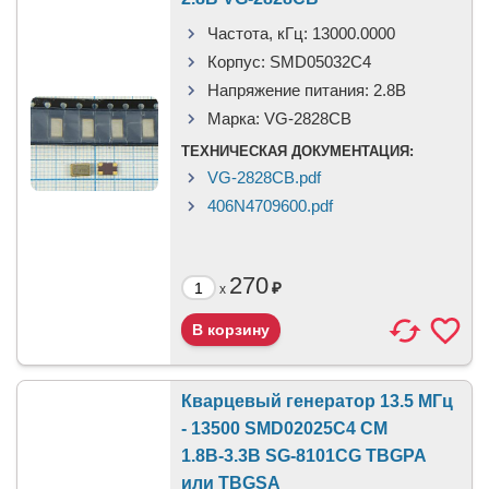
Частота, кГц:
13000.0000
Корпус:
SMD05032C4
Напряжение питания:
2.8В
Марка:
VG-2828CB
ТЕХНИЧЕСКАЯ ДОКУМЕНТАЦИЯ:
VG-2828CB.pdf
406N4709600.pdf
270
₽
x
Кварцевый генератор 13.5 МГц
- 13500 SMD02025C4 CM
1.8В-3.3В SG-8101CG TBGPA
или TBGSA