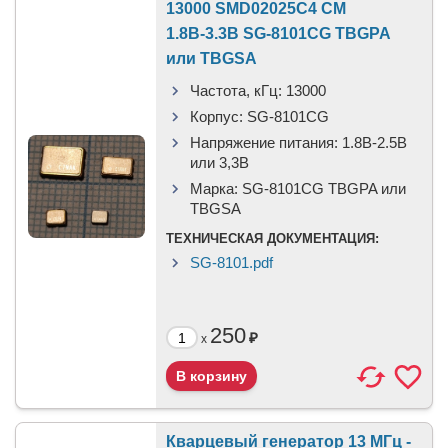
13000 SMD02025C4 CM
1.8В-3.3В SG-8101CG TBGPA
или TBGSA
Частота, кГц:
13000
Корпус:
SG-8101CG
Напряжение питания:
1.8В-2.5B
или 3,3B
Марка:
SG-8101CG TBGPA или
TBGSA
ТЕХНИЧЕСКАЯ ДОКУМЕНТАЦИЯ:
SG-8101.pdf
250
₽
x
Кварцевый генератор 13 МГц -