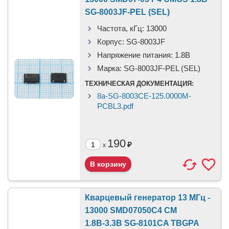
SG-8003JF-PEL (SEL)
Частота, кГц:
13000
Корпус:
SG-8003JF
Напряжение питания:
1.8В
Марка:
SG-8003JF-PEL (SEL)
ТЕХНИЧЕСКАЯ ДОКУМЕНТАЦИЯ:
8a-SG-8003CE-125.0000M-
PCBL3.pdf
190
₽
x
Кварцевый генератор 13 МГц -
13000 SMD07050C4 CM
1.8В-3.3В SG-8101CA TBGPA