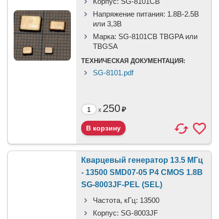
Корпус:
SG-8101CB
Напряжение питания:
1.8В-2.5B
или 3,3B
Марка:
SG-8101CB TBGPA или
TBGSA
ТЕХНИЧЕСКАЯ ДОКУМЕНТАЦИЯ:
SG-8101.pdf
250
₽
x
Кварцевый генератор 13.5 МГц
- 13500 SMD07-05 P4 CMOS 1.8В
SG-8003JF-PEL (SEL)
Частота, кГц:
13500
Корпус:
SG-8003JF