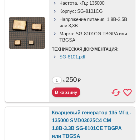
Частота, кГц:
135000
Корпус:
SG-8101CG
Напряжение питания:
1.8В-2.5B
или 3,3B
Марка:
SG-8101CG TBGPA или
TBGSA
ТЕХНИЧЕСКАЯ ДОКУМЕНТАЦИЯ:
SG-8101.pdf
250
₽
x
Кварцевый генератор 135 МГц -
135000 SMD03025C4 CM
1.8В-3.3В SG-8101CE TBGPA
или TBGSA