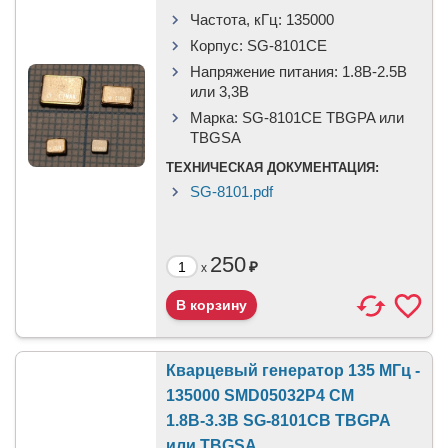
Частота, кГц:
135000
Корпус:
SG-8101CE
Напряжение питания:
1.8В-2.5B
или 3,3B
Марка:
SG-8101CE TBGPA или
TBGSA
ТЕХНИЧЕСКАЯ ДОКУМЕНТАЦИЯ:
SG-8101.pdf
250
₽
x
Кварцевый генератор 135 МГц -
135000 SMD05032P4 CM
1.8В-3.3В SG-8101CB TBGPA
или TBGSA