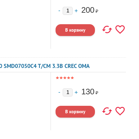
200
₽
0 SMD07050C4 T/CM 3.3В CREC OMA
130
₽