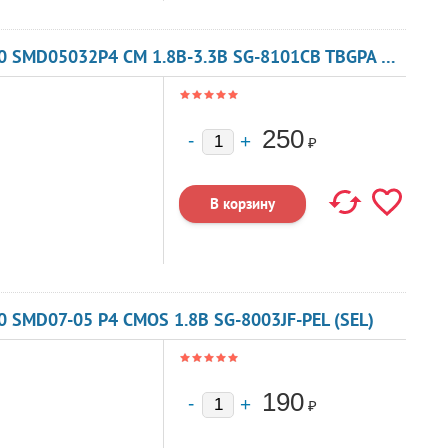
КВАРЦЕВЫЙ ГЕНЕРАТОР 133 МГЦ - 133000 SMD05032P4 CM 1.8В-3.3В SG-8101CB TBGPA ИЛИ TBGSA
250
₽
 SMD07-05 P4 CMOS 1.8В SG-8003JF-PEL (SEL)
190
₽