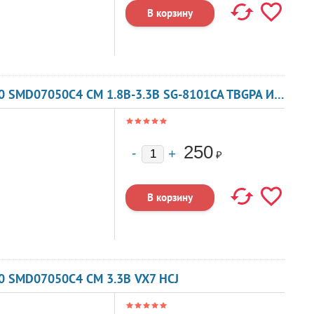
КВАРЦЕВЫЙ ГЕНЕРАТОР 133 МГЦ - 133000 SMD07050C4 CM 1.8В-3.3В SG-8101CA TBGPA ИЛИ TBGSA
250
₽
0 SMD07050C4 CM 3.3В VX7 HCJ