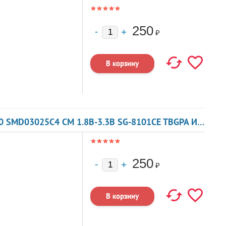
250
₽
КВАРЦЕВЫЙ ГЕНЕРАТОР 133 МГЦ - 133000 SMD03025C4 CM 1.8В-3.3В SG-8101CE TBGPA ИЛИ TBGSA
250
₽