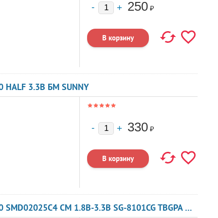
250
₽
0 HALF 3.3В БМ SUNNY
330
₽
КВАРЦЕВЫЙ ГЕНЕРАТОР 133 МГЦ - 133000 SMD02025C4 CM 1.8В-3.3В SG-8101CG TBGPA ИЛИ TBGSA