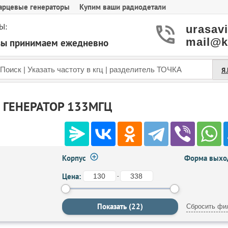
арцевые генераторы
Купим ваши радиодетали
Ы:
urasav
mail@k
азы принимаем ежедневно
Я
 ГЕНЕРАТОР 133МГЦ
Корпус
Форма выход
Цена:
-
Сбросить фи