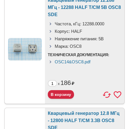
Кварцевый генератор 12.288
МГц - 12288 HALF T/CM 5В OSC8
SDE
Частота, кГц:
12288.0000
Корпус:
HALF
Напряжение питания:
5В
Марка:
OSC8
ТЕХНИЧЕСКАЯ ДОКУМЕНТАЦИЯ:
OSC14&OSC8.pdf
186
₽
x
Кварцевый генератор 12.8 МГц
- 12800 HALF T/CM 3.3В OSC8
SDE