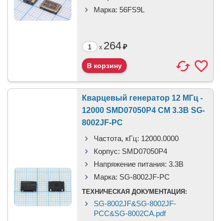
Марка:
56FS9L
264
₽
x
Кварцевый генератор 12 МГц -
12000 SMD07050P4 CM 3.3В SG-
8002JF-PC
Частота, кГц:
12000.0000
Корпус:
SMD07050P4
Напряжение питания:
3.3В
Марка:
SG-8002JF-PC
ТЕХНИЧЕСКАЯ ДОКУМЕНТАЦИЯ:
SG-8002JF&SG-8002JF-
PCC&SG-8002CA.pdf