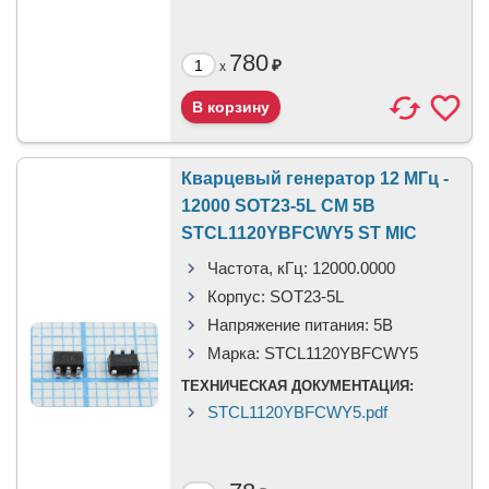
780
₽
x
Кварцевый генератор 12 МГц -
12000 SOT23-5L CM 5В
STCL1120YBFCWY5 ST MIC
Частота, кГц:
12000.0000
Корпус:
SOT23-5L
Напряжение питания:
5В
Марка:
STCL1120YBFCWY5
ТЕХНИЧЕСКАЯ ДОКУМЕНТАЦИЯ:
STCL1120YBFCWY5.pdf