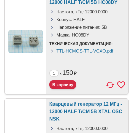
12000 HALF T/CM 5В HC08DY
Частота, кГц:
12000.0000
Корпус:
HALF
Напряжение питания:
5В
Марка:
HC08DY
ТЕХНИЧЕСКАЯ ДОКУМЕНТАЦИЯ:
TTL-HCMOS-TTL-VCXO.pdf
150
₽
x
Кварцевый генератор 12 МГц -
12000 HALF T/CM 5В XTAL OSC
NSK
Частота, кГц:
12000.0000