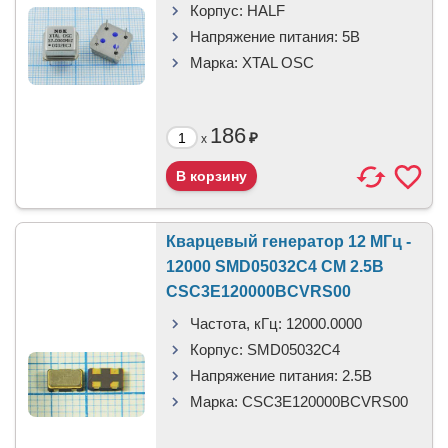
Корпус:
HALF
Напряжение питания:
5В
Марка:
XTAL OSC
186
₽
x
Кварцевый генератор 12 МГц -
12000 SMD05032C4 CM 2.5В
CSC3E120000BCVRS00
Частота, кГц:
12000.0000
Корпус:
SMD05032C4
Напряжение питания:
2.5В
Марка:
CSC3E120000BCVRS00