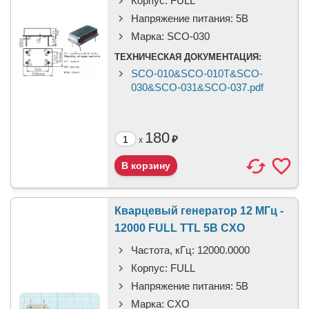
Корпус:
FULL
Напряжение питания:
5В
Марка:
SCO-030
ТЕХНИЧЕСКАЯ ДОКУМЕНТАЦИЯ:
SCO-010&SCO-010T&SCO-
030&SCO-031&SCO-037.pdf
180
₽
x
Кварцевый генератор 12 МГц -
12000 FULL TTL 5В CXO
Частота, кГц:
12000.0000
Корпус:
FULL
Напряжение питания:
5В
Марка:
CXO