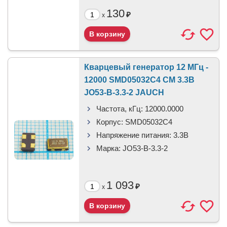
130
₽
x
Кварцевый генератор 12 МГц -
12000 SMD05032C4 CM 3.3В
JO53-B-3.3-2 JAUCH
Частота, кГц:
12000.0000
Корпус:
SMD05032C4
Напряжение питания:
3.3В
Марка:
JO53-B-3.3-2
1 093
₽
x