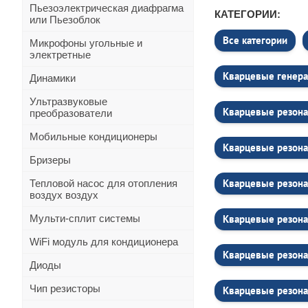
Пьезоэлектрическая диафрагма
КАТЕГОРИИ:
или Пьезоблок
Все категории
Микрофоны угольные и
электретные
Кварцевые генера
Динамики
Ультразвуковые
Кварцевые резона
преобразователи
Мобильные кондиционеры
Кварцевые резон
Бризеры
Кварцевые резона
Тепловой насос для отопления
воздух воздух
Мульти-сплит системы
Кварцевые резона
WiFi модуль для кондиционера
Кварцевые резона
Диоды
Чип резисторы
Кварцевые резона