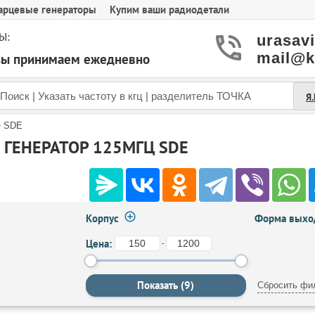
арцевые генераторы
Купим ваши радиодетали
Ы:
urasav
mail@k
азы принимаем ежедневно
Я
»
SDE
ГЕНЕРАТОР 125МГЦ SDE
Корпус
Форма выход
Цена:
-
Сбросить фи