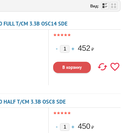
Вид:
 FULL T/CM 3.3В OSC14 SDE
452
₽
 HALF T/CM 3.3В OSC8 SDE
450
₽