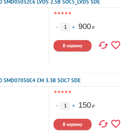
0 SMD05032C6 LVDS 2.5В SOC5_LVDS SDE
900
₽
0 SMD07050C4 CM 3.3В SOC7 SDE
150
₽