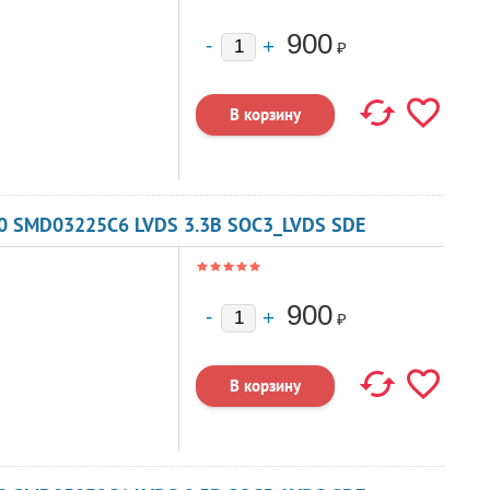
900
₽
0 SMD03225C6 LVDS 3.3В SOC3_LVDS SDE
900
₽