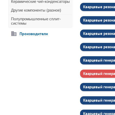
Керамические чип-конденсаторы
Кварцевые резона
Другие компоненты (разное)
Полупромышленные сплит-
Кварцевые резона
системы
Производители
Кварцевые резона
Кварцевые резона
Кварцевый генера
Кварцевый генер
Кварцевый генер
Кварцевый генера
Кварцевый генера