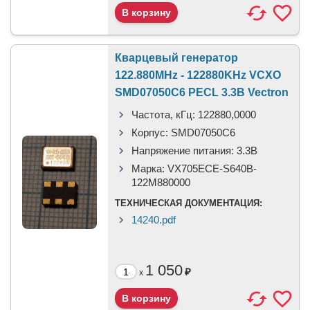
Кварцевый генератор
122.880MHz - 122880KHz VCXO
SMD07050C6 PECL 3.3В Vectron
Частота, кГц:
122880,0000
Корпус:
SMD07050C6
Напряжение питания:
3.3В
Марка:
VX705ECE-S640B-
122M880000
ТЕХНИЧЕСКАЯ ДОКУМЕНТАЦИЯ:
14240.pdf
1 050
₽
x