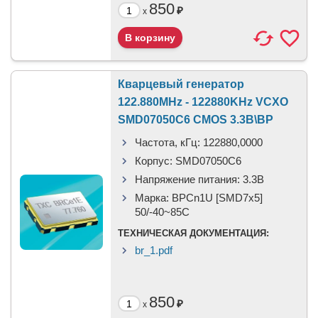
850
₽
x
Кварцевый генератор
122.880MHz - 122880KHz VCXO
SMD07050C6 CMOS 3.3В\BP
Частота, кГц:
122880,0000
Корпус:
SMD07050C6
Напряжение питания:
3.3В
Марка:
BPCn1U [SMD7x5]
50/-40~85C
ТЕХНИЧЕСКАЯ ДОКУМЕНТАЦИЯ:
br_1.pdf
850
₽
x