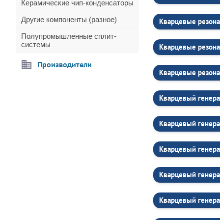
Керамические чип-конденсаторы
Другие компоненты (разное)
Кварцевые резона
Полупромышленные сплит-
системы
Кварцевые резона
Производители
Кварцевые резона
Кварцевый генера
Кварцевый генер
Кварцевый генер
Кварцевый генера
Кварцевый генера