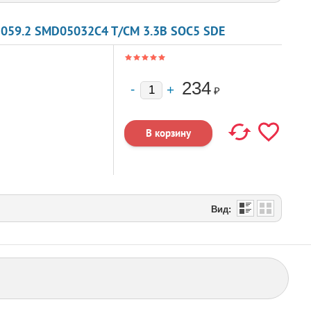
059.2 SMD05032C4 T/CM 3.3В SOC5 SDE
234
₽
Вид: