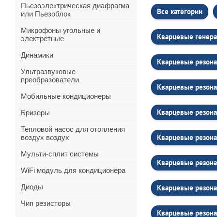
Пьезоэлектрическая диафрагма
Все категории
или Пьезоблок
Микрофоны угольные и
Кварцевые генера
электретные
Динамики
Кварцевые резона
Ультразвуковые
преобразователи
Кварцевые резон
Мобильные кондиционеры
Кварцевые резона
Бризеры
Тепловой насос для отопления
Кварцевые резона
воздух воздух
Мульти-сплит системы
Кварцевые резона
WiFi модуль для кондиционера
Диоды
Кварцевые резона
Чип резисторы
Кварцевые резона