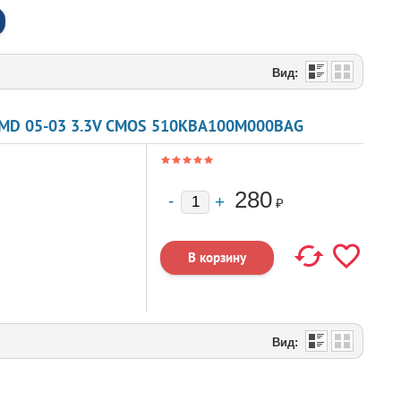
Вид:
SMD 05-03 3.3V CMOS 510КВА100М000ВАG
280
₽
Вид: