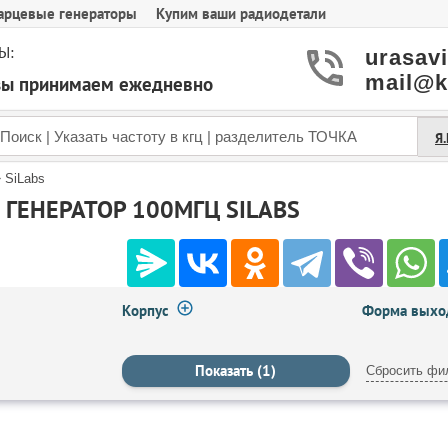
арцевые генераторы
Купим ваши радиодетали
Ы:
urasav
mail@k
азы принимаем ежедневно
Я
»
SiLabs
ГЕНЕРАТОР 100МГЦ SILABS
Корпус
Форма выход
Сбросить фи