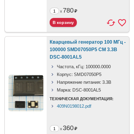
780
₽
x
Кварцевый генератор 100 МГц -
100000 SMD07050P5 CM 3.3В
DSC-8001AL5
Частота, кГц:
100000.0000
Корпус:
SMD07050P5
Напряжение питания:
3.3В
Марка:
DSC-8001AL5
ТЕХНИЧЕСКАЯ ДОКУМЕНТАЦИЯ:
409N0198012.pdf
360
₽
x