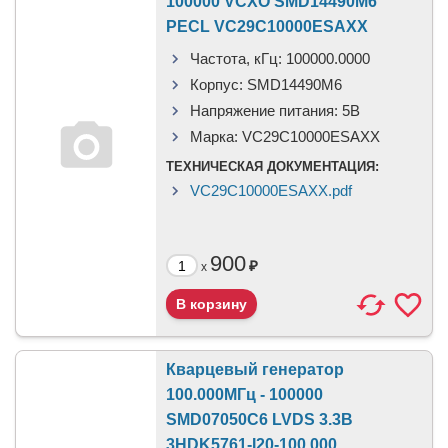
100000 VCXO SMD14490M6
PECL VC29C10000ESAXX
Частота, кГц:
100000.0000
Корпус:
SMD14490M6
Напряжение питания:
5В
Марка:
VC29C10000ESAXX
ТЕХНИЧЕСКАЯ ДОКУМЕНТАЦИЯ:
VC29C10000ESAXX.pdf
900
₽
x
Кварцевый генератор
100.000МГц - 100000
SMD07050C6 LVDS 3.3В
3HDK5761-I20-100.000