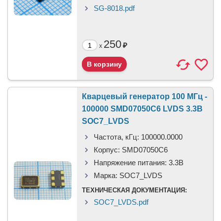
SG-8018.pdf
250
₽
x
Кварцевый генератор 100 МГц -
100000 SMD07050C6 LVDS 3.3В
SOC7_LVDS
Частота, кГц:
100000.0000
Корпус:
SMD07050C6
Напряжение питания:
3.3В
Марка:
SOC7_LVDS
ТЕХНИЧЕСКАЯ ДОКУМЕНТАЦИЯ:
SOC7_LVDS.pdf