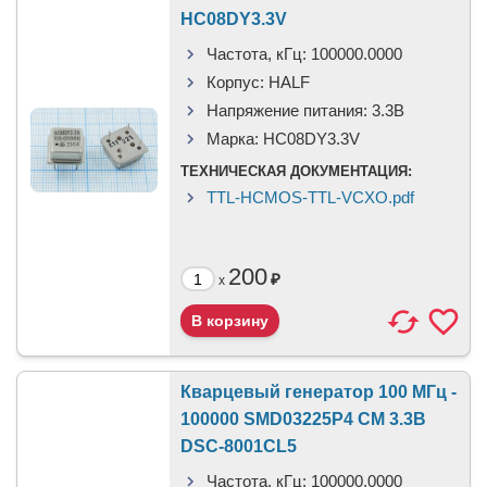
HC08DY3.3V
Частота, кГц:
100000.0000
Корпус:
HALF
Напряжение питания:
3.3В
Марка:
HC08DY3.3V
ТЕХНИЧЕСКАЯ ДОКУМЕНТАЦИЯ:
TTL-HCMOS-TTL-VCXO.pdf
200
₽
x
Кварцевый генератор 100 МГц -
100000 SMD03225P4 CM 3.3В
DSC-8001CL5
Частота, кГц:
100000.0000