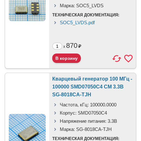
Марка:
SOC5_LVDS
ТЕХНИЧЕСКАЯ ДОКУМЕНТАЦИЯ:
SOC5_LVDS.pdf
870
₽
x
Кварцевый генератор 100 МГц -
100000 SMD07050C4 CM 3.3В
SG-8018CA-TJH
Частота, кГц:
100000.0000
Корпус:
SMD07050C4
Напряжение питания:
3.3В
Марка:
SG-8018CA-TJH
ТЕХНИЧЕСКАЯ ДОКУМЕНТАЦИЯ: