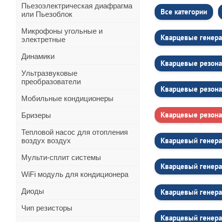
Пьезоэлектрическая диафрагма
Все категории
или Пьезоблок
Микрофоны угольные и
Кварцевые генера
электретные
Динамики
Кварцевые резона
Ультразвуковые
преобразователи
Кварцевые резона
Мобильные кондиционеры
Кварцевые резона
Бризеры
Тепловой насос для отопления
Кварцевый генера
воздух воздух
Мульти-сплит системы
Кварцевый генер
WiFi модуль для кондиционера
Диоды
Кварцевый генер
Чип резисторы
Кварцевый генер