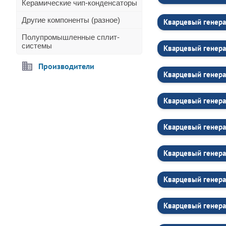
Керамические чип-конденсаторы
Другие компоненты (разное)
Кварцевый генер
Полупромышленные сплит-
системы
Кварцевый генер
Производители
Кварцевый генер
Кварцевый генера
Кварцевый генер
Кварцевый генер
Кварцевый генера
Кварцевый генера