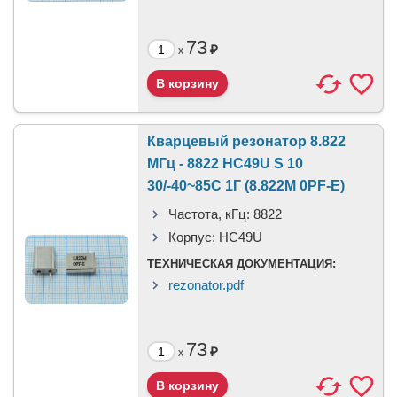
73
₽
x
Кварцевый резонатор 8.822
МГц - 8822 HC49U S 10
30/-40~85C 1Г (8.822M 0PF-E)
Частота, кГц:
8822
Корпус:
HC49U
ТЕХНИЧЕСКАЯ ДОКУМЕНТАЦИЯ:
rezonator.pdf
73
₽
x