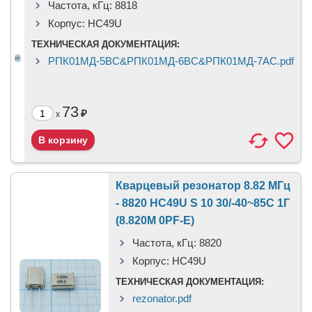
Частота, кГц:
8818
Корпус:
HC49U
ТЕХНИЧЕСКАЯ ДОКУМЕНТАЦИЯ:
РПК01МД-5ВС&РПК01МД-6ВС&РПК01МД-7АС.pdf
73
₽
x
Кварцевый резонатор 8.82 МГц
- 8820 HC49U S 10 30/-40~85C 1Г
(8.820M 0PF-E)
Частота, кГц:
8820
Корпус:
HC49U
ТЕХНИЧЕСКАЯ ДОКУМЕНТАЦИЯ:
rezonator.pdf