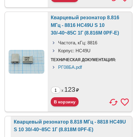
Кварцевый резонатор 8.816
МГц - 8816 HC49U S 10
30/-40~85C 1Г (8.816M 0PF-E)
Частота, кГц:
8816
Корпус:
HC49U
ТЕХНИЧЕСКАЯ ДОКУМЕНТАЦИЯ:
РГ08БА.pdf
123
₽
x
Кварцевый резонатор 8.818 МГц - 8818 HC49U
S 10 30/-40~85C 1Г (8.818M 0PF-E)