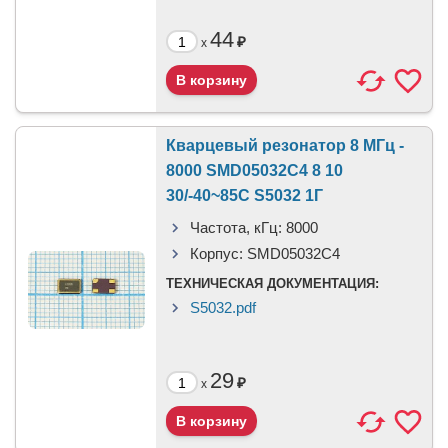
44
₽
x
Кварцевый резонатор 8 МГц -
8000 SMD05032C4 8 10
30/-40~85C S5032 1Г
Частота, кГц:
8000
Корпус:
SMD05032C4
ТЕХНИЧЕСКАЯ ДОКУМЕНТАЦИЯ:
S5032.pdf
29
₽
x