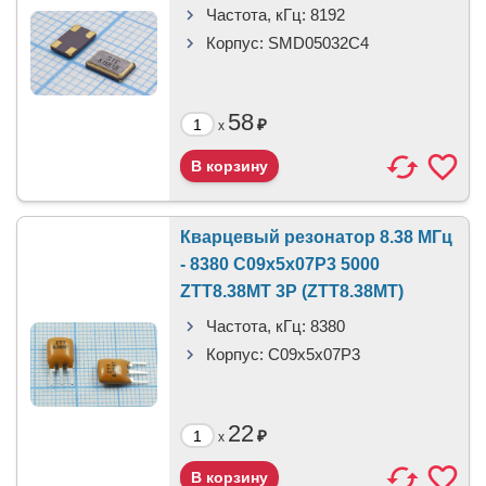
Частота, кГц:
8192
Корпус:
SMD05032C4
58
₽
x
Кварцевый резонатор 8.38 МГц
- 8380 C09x5x07P3 5000
ZTT8.38MT 3P (ZTT8.38MT)
Частота, кГц:
8380
Корпус:
C09x5x07P3
22
₽
x