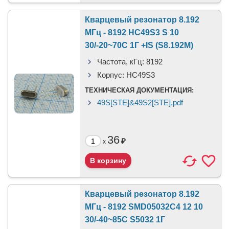
Кварцевый резонатор 8.192
МГц - 8192 HC49S3 S 10
30/-20~70C 1Г +IS (S8.192M)
Частота, кГц:
8192
Корпус:
HC49S3
ТЕХНИЧЕСКАЯ ДОКУМЕНТАЦИЯ:
49S[STE]&49S2[STE].pdf
36
₽
x
Кварцевый резонатор 8.192
МГц - 8192 SMD05032C4 12 10
30/-40~85C S5032 1Г