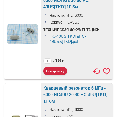
6000 HC49S3 30 50 HC-
49US[TKD] 1Г бм
Частота, кГц:
6000
Корпус:
HC49S3
ТЕХНИЧЕСКАЯ ДОКУМЕНТАЦИЯ:
HC-49US[TKD]&HC-
49USS[TKD].pdf
18
₽
x
Кварцевый резонатор 6 МГц -
6000 HC49U 20 30 HC-49U[TKD]
1Г бм
Частота, кГц:
6000
Корпус:
HC49U