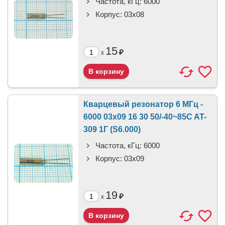
Частота, кГц:
6000
Корпус:
03x08
15
₽
x
Кварцевый резонатор 6 МГц -
6000 03x09 16 30 50/-40~85C AT-
309 1Г (S6.000)
Частота, кГц:
6000
Корпус:
03x09
19
₽
x