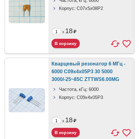
Частота, кГц:
6000
Корпус:
C07x5x08P2
18
₽
x
Кварцевый резонатор 6 МГц -
6000 C09x4x05P3 30 5000
3000/-25~85C ZTTWS6.00MG
Частота, кГц:
6000
Корпус:
C09x4x05P3
18
₽
x