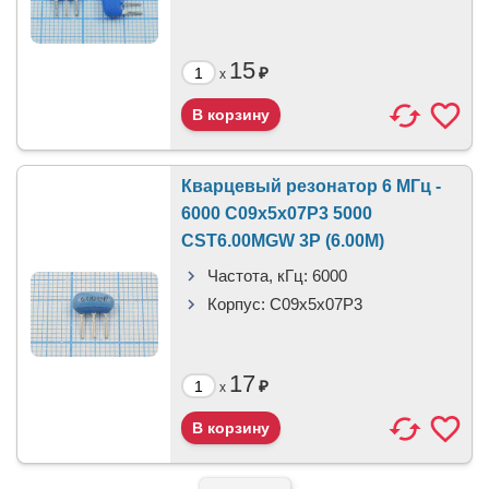
15
₽
x
Кварцевый резонатор 6 МГц -
6000 C09x5x07P3 5000
CST6.00MGW 3P (6.00M)
Частота, кГц:
6000
Корпус:
C09x5x07P3
17
₽
x