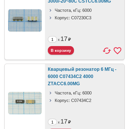
3000/-20~80C CSTCC6.00MG
Частота, кГц:
6000
Корпус:
C07230C3
17
₽
x
Кварцевый резонатор 6 МГц -
6000 C07434C2 4000
ZTACC6.00MG
Частота, кГц:
6000
Корпус:
C07434C2
17
₽
x