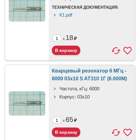
ТЕХНИЧЕСКАЯ ДОКУМЕНТАЦИЯ:
К1.pdf
18
₽
x
Кварцевый резонатор 6 МГц -
6000 03x10 S AT310 1Г (6.000M)
Частота, кГц:
6000
Корпус:
03x10
65
₽
x