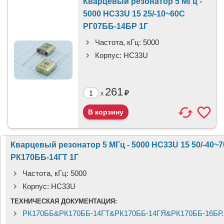
Кварцевый резонатор 5 МГц -
5000 HC33U 15 25/-10~60C
РГ07ББ-14БР 1Г
Частота, кГц:
5000
Корпус:
HC33U
261
₽
x
Кварцевый резонатор 5 МГц - 5000 HC33U 15 50/-40~
РК170ББ-14ГТ 1Г
Частота, кГц:
5000
Корпус:
HC33U
ТЕХНИЧЕСКАЯ ДОКУМЕНТАЦИЯ:
РК170ББ&РК170ББ-14ГТ&РК170ББ-14ГЯ&РК170ББ-16БР.