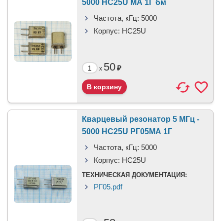
5000 HC25U МА 1Г бм
Частота, кГц:
5000
Корпус:
HC25U
50
₽
x
Кварцевый резонатор 5 МГц -
5000 HC25U РГ05МА 1Г
Частота, кГц:
5000
Корпус:
HC25U
ТЕХНИЧЕСКАЯ ДОКУМЕНТАЦИЯ:
РГ05.pdf