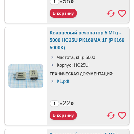
58
₽
x
Кварцевый резонатор 5 МГц -
5000 HC25U РК169МА 1Г (РК169
5000К)
Частота, кГц:
5000
Корпус:
HC25U
ТЕХНИЧЕСКАЯ ДОКУМЕНТАЦИЯ:
К1.pdf
22
₽
x