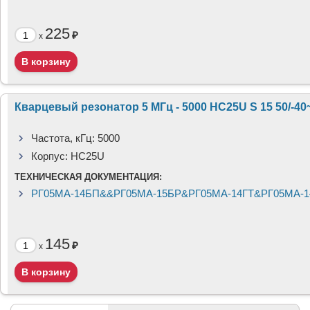
225
₽
x
Кварцевый резонатор 5 МГц - 5000 HC25U S 15 50/-4
Частота, кГц:
5000
Корпус:
HC25U
ТЕХНИЧЕСКАЯ ДОКУМЕНТАЦИЯ:
РГ05МА-14БП&&РГ05МА-15БР&РГ05МА-14ГТ&РГ05МА-1
145
₽
x