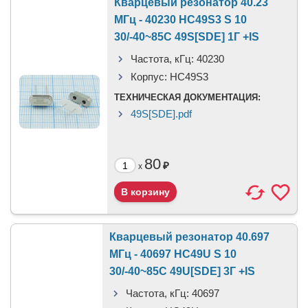
Кварцевый резонатор 40.23
МГц - 40230 HC49S3 S 10
30/-40~85C 49S[SDE] 1Г +IS
Частота, кГц:
40230
Корпус:
HC49S3
ТЕХНИЧЕСКАЯ ДОКУМЕНТАЦИЯ:
49S[SDE].pdf
80
₽
x
Кварцевый резонатор 40.697
МГц - 40697 HC49U S 10
30/-40~85C 49U[SDE] 3Г +IS
Частота, кГц:
40697