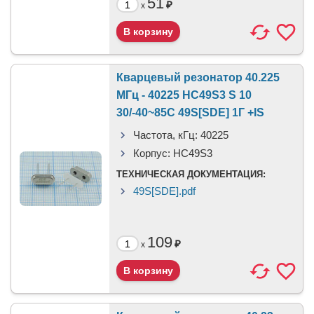
51
₽
x
Кварцевый резонатор 40.225
МГц - 40225 HC49S3 S 10
30/-40~85C 49S[SDE] 1Г +IS
Частота, кГц:
40225
Корпус:
HC49S3
ТЕХНИЧЕСКАЯ ДОКУМЕНТАЦИЯ:
49S[SDE].pdf
109
₽
x