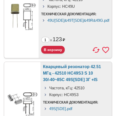
Корпус:
HC49U
ТЕХНИЧЕСКАЯ ДОКУМЕНТАЦИЯ:
49U[SDE]&49T[SDE]&49R&49G.pdf
123
₽
x
Кварцевый резонатор 42.51
МГц - 42510 HC49S3 S 10
30/-40~85C 49S[SDE] 3Г +IS
Частота, кГц:
42510
Корпус:
HC49S3
ТЕХНИЧЕСКАЯ ДОКУМЕНТАЦИЯ:
49S[SDE].pdf