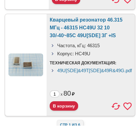
Кварцевый резонатор 46.315
МГц - 46315 HC49U 32 10
30/-40~85C 49U[SDE] 3Г +IS
Частота, кГц:
46315
Корпус:
HC49U
ТЕХНИЧЕСКАЯ ДОКУМЕНТАЦИЯ:
49U[SDE]&49T[SDE]&49R&49G.pdf
80
₽
x
СТР. 1 ИЗ 6