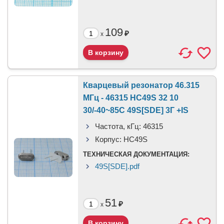
109
₽
x
Кварцевый резонатор 46.315
МГц - 46315 HC49S 32 10
30/-40~85C 49S[SDE] 3Г +IS
Частота, кГц:
46315
Корпус:
HC49S
ТЕХНИЧЕСКАЯ ДОКУМЕНТАЦИЯ:
49S[SDE].pdf
51
₽
x