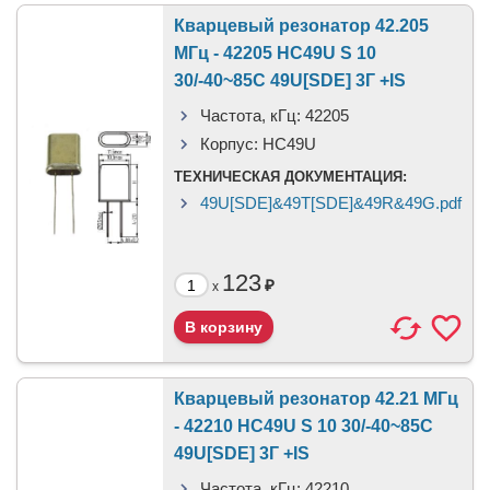
Кварцевый резонатор 42.205
МГц - 42205 HC49U S 10
30/-40~85C 49U[SDE] 3Г +IS
Частота, кГц:
42205
Корпус:
HC49U
ТЕХНИЧЕСКАЯ ДОКУМЕНТАЦИЯ:
49U[SDE]&49T[SDE]&49R&49G.pdf
123
₽
x
Кварцевый резонатор 42.21 МГц
- 42210 HC49U S 10 30/-40~85C
49U[SDE] 3Г +IS
Частота, кГц:
42210