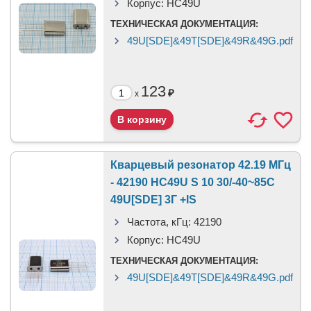
Корпус:
HC49U
ТЕХНИЧЕСКАЯ ДОКУМЕНТАЦИЯ:
49U[SDE]&49T[SDE]&49R&49G.pdf
123
₽
x
Кварцевый резонатор 42.19 МГц
- 42190 HC49U S 10 30/-40~85C
49U[SDE] 3Г +IS
Частота, кГц:
42190
Корпус:
HC49U
ТЕХНИЧЕСКАЯ ДОКУМЕНТАЦИЯ:
49U[SDE]&49T[SDE]&49R&49G.pdf