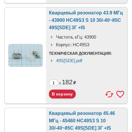
Кварцевый резонатор 43.9 МГц
- 43900 HC49S3 S 10 30/-40~85C
49S[SDE] 3Г +IS
Частота, кГц:
43900
Корпус:
HC49S3
ТЕХНИЧЕСКАЯ ДОКУМЕНТАЦИЯ:
49S[SDE].pdf
182
₽
x
Кварцевый резонатор 45.46
МГц - 45460 HC49S3 S 10
30/-40~85C 49S[SDE] 3Г +IS