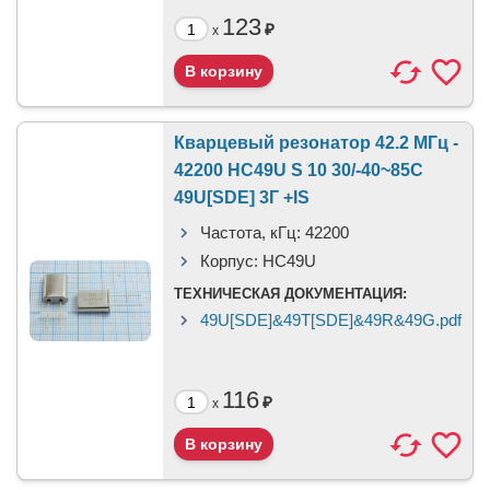
123
₽
x
Кварцевый резонатор 42.2 МГц -
42200 HC49U S 10 30/-40~85C
49U[SDE] 3Г +IS
Частота, кГц:
42200
Корпус:
HC49U
ТЕХНИЧЕСКАЯ ДОКУМЕНТАЦИЯ:
49U[SDE]&49T[SDE]&49R&49G.pdf
116
₽
x