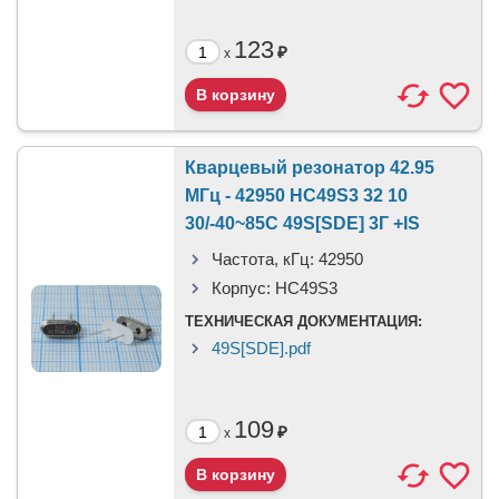
123
₽
x
Кварцевый резонатор 42.95
МГц - 42950 HC49S3 32 10
30/-40~85C 49S[SDE] 3Г +IS
Частота, кГц:
42950
Корпус:
HC49S3
ТЕХНИЧЕСКАЯ ДОКУМЕНТАЦИЯ:
49S[SDE].pdf
109
₽
x