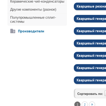
Керамические чип-конденсаторы
Кварцевые резона
Другие компоненты (разное)
Полупромышленные сплит-
Кварцевый генера
системы
Производители
Кварцевый генера
Кварцевый генера
Кварцевый генера
Кварцевый генера
Кварцевый генера
Сортировать по:
»
1
2