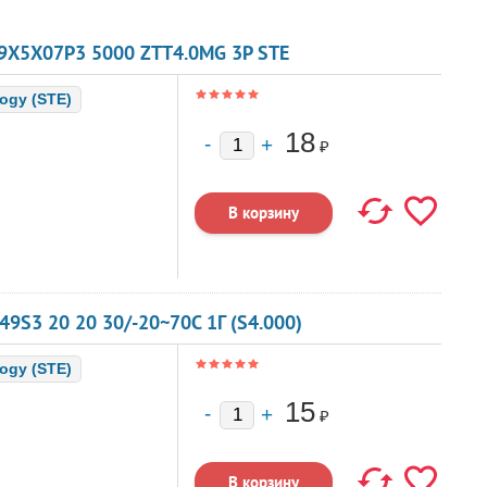
9X5X07P3 5000 ZTT4.0MG 3P STE
logy (STE)
18
₽
S3 20 20 30/-20~70C 1Г (S4.000)
logy (STE)
15
₽