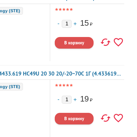
logy (STE)
15
₽
КВАРЦЕВЫЙ РЕЗОНАТОР 4.433619 МГЦ - 4433.619 HC49U 20 30 20/-20~70C 1Г (4.433619MH
logy (STE)
19
₽