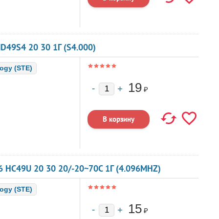
49S4 20 30 1Г (S4.000)
logy (STE)
19
₽
 HC49U 20 30 20/-20~70C 1Г (4.096MHZ)
logy (STE)
15
₽