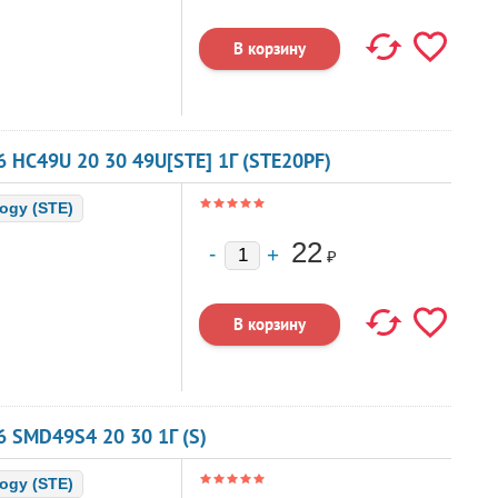
 HC49U 20 30 49U[STE] 1Г (STE20PF)
logy (STE)
22
₽
 SMD49S4 20 30 1Г (S)
logy (STE)