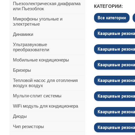
Пьезоэлектрическая диафрагма
КАТЕГОРИИ:
или Пьезоблок
Все категории
Микрофоны угольные и
электретные
Кварцевые резона
Динамики
Ультразвуковые
Кварцевые резона
преобразователи
Мобильные кондиционеры
Кварцевые резона
Бризеры
Кварцевые резона
Тепловой насос для отопления
воздух воздух
Мульти-сплит системы
Кварцевые резона
WiFi модуль для кондиционера
Кварцевые резона
Диоды
Чип резисторы
Кварцевые резона