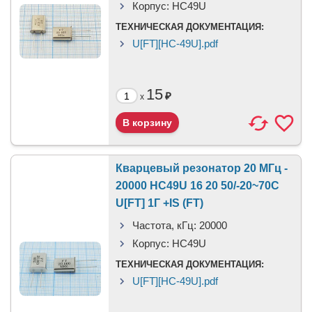
Корпус:
HC49U
ТЕХНИЧЕСКАЯ ДОКУМЕНТАЦИЯ:
U[FT][HC-49U].pdf
15
₽
x
Кварцевый резонатор 20 МГц -
20000 HC49U 16 20 50/-20~70C
U[FT] 1Г +IS (FT)
Частота, кГц:
20000
Корпус:
HC49U
ТЕХНИЧЕСКАЯ ДОКУМЕНТАЦИЯ:
U[FT][HC-49U].pdf