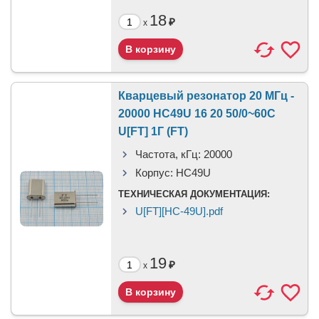
18
₽
x
Кварцевый резонатор 20 МГц -
20000 HC49U 16 20 50/0~60C
U[FT] 1Г (FT)
Частота, кГц:
20000
Корпус:
HC49U
ТЕХНИЧЕСКАЯ ДОКУМЕНТАЦИЯ:
U[FT][HC-49U].pdf
19
₽
x