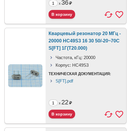
36
₽
x
Кварцевый резонатор 20 МГц -
20000 HC49S3 16 30 50/-20~70C
S[FT] 1Г(T20.000)
Частота, кГц:
20000
Корпус:
HC49S3
ТЕХНИЧЕСКАЯ ДОКУМЕНТАЦИЯ:
S[FT].pdf
22
₽
x