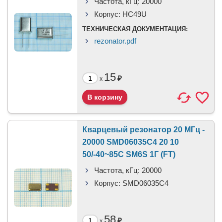
Частота, кГц:
20000
Корпус:
HC49U
ТЕХНИЧЕСКАЯ ДОКУМЕНТАЦИЯ:
rezonator.pdf
15
₽
x
Кварцевый резонатор 20 МГц -
20000 SMD06035C4 20 10
50/-40~85C SM6S 1Г (FT)
Частота, кГц:
20000
Корпус:
SMD06035C4
58
₽
x