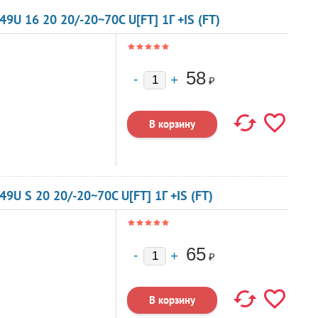
U 16 20 20/-20~70C U[FT] 1Г +IS (FT)
58
₽
U S 20 20/-20~70C U[FT] 1Г +IS (FT)
65
₽