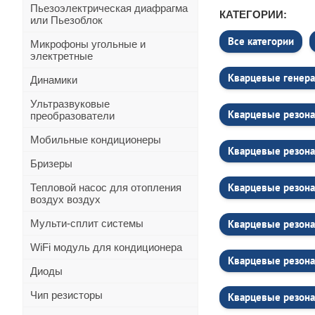
Пьезоэлектрическая диафрагма
КАТЕГОРИИ:
или Пьезоблок
Все категории
Микрофоны угольные и
электретные
Кварцевые генера
Динамики
Ультразвуковые
Кварцевые резона
преобразователи
Мобильные кондиционеры
Кварцевые резона
Бризеры
Кварцевые резон
Тепловой насос для отопления
воздух воздух
Мульти-сплит системы
Кварцевые резона
WiFi модуль для кондиционера
Кварцевые резона
Диоды
Чип резисторы
Кварцевые резона