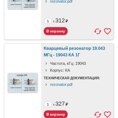
rezonator.pdf
312
₽
x
Кварцевый резонатор 19.043
МГц - 19043 КА 1Г
Частота, кГц:
19043
Корпус:
КА
ТЕХНИЧЕСКАЯ ДОКУМЕНТАЦИЯ:
rezonator.pdf
327
₽
x