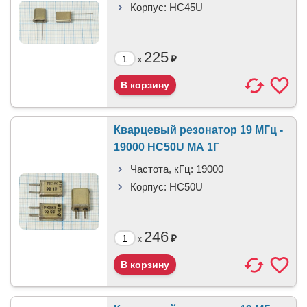
Корпус:
HC45U
225
₽
x
Кварцевый резонатор 19 МГц -
19000 HC50U МА 1Г
Частота, кГц:
19000
Корпус:
HC50U
246
₽
x