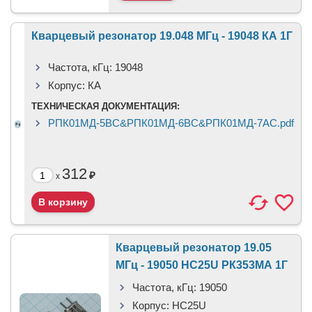
Кварцевый резонатор 19.048 МГц - 19048 КА 1Г
Частота, кГц:
19048
Корпус:
КА
ТЕХНИЧЕСКАЯ ДОКУМЕНТАЦИЯ:
РПК01МД-5ВС&РПК01МД-6ВС&РПК01МД-7АС.pdf
312
₽
x
Кварцевый резонатор 19.05
МГц - 19050 HC25U РК353МА 1Г
Частота, кГц:
19050
Корпус:
HC25U