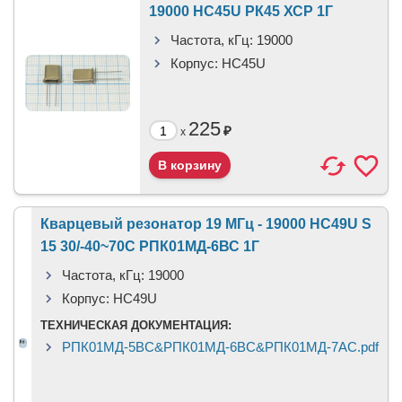
19000 HC45U РК45 ХСР 1Г
Частота, кГц:
19000
Корпус:
HC45U
225
₽
x
Кварцевый резонатор 19 МГц - 19000 HC49U S
15 30/-40~70C РПК01МД-6ВС 1Г
Частота, кГц:
19000
Корпус:
HC49U
ТЕХНИЧЕСКАЯ ДОКУМЕНТАЦИЯ:
РПК01МД-5ВС&РПК01МД-6ВС&РПК01МД-7АС.pdf