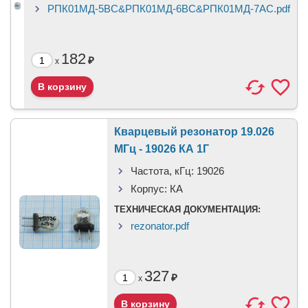
РПК01МД-5ВС&РПК01МД-6ВС&РПК01МД-7АС.pdf
182
₽
x
Кварцевый резонатор 19.026
МГц - 19026 КА 1Г
Частота, кГц:
19026
Корпус:
КА
ТЕХНИЧЕСКАЯ ДОКУМЕНТАЦИЯ:
rezonator.pdf
327
₽
x