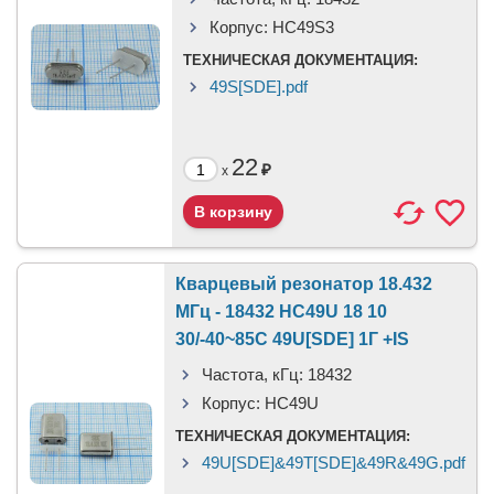
Корпус:
HC49S3
ТЕХНИЧЕСКАЯ ДОКУМЕНТАЦИЯ:
49S[SDE].pdf
22
₽
x
Кварцевый резонатор 18.432
МГц - 18432 HC49U 18 10
30/-40~85C 49U[SDE] 1Г +IS
Частота, кГц:
18432
Корпус:
HC49U
ТЕХНИЧЕСКАЯ ДОКУМЕНТАЦИЯ:
49U[SDE]&49T[SDE]&49R&49G.pdf