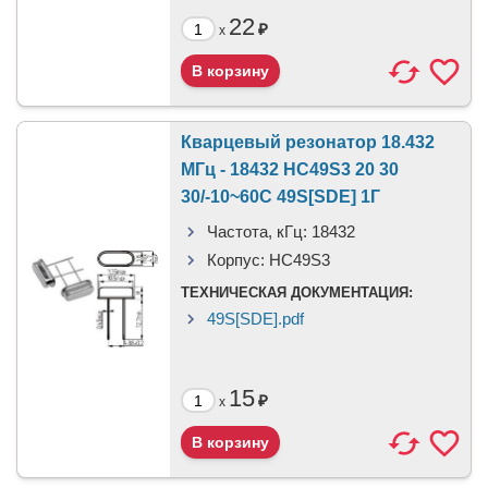
22
₽
x
Кварцевый резонатор 18.432
МГц - 18432 HC49S3 20 30
30/-10~60C 49S[SDE] 1Г
Частота, кГц:
18432
Корпус:
HC49S3
ТЕХНИЧЕСКАЯ ДОКУМЕНТАЦИЯ:
49S[SDE].pdf
15
₽
x