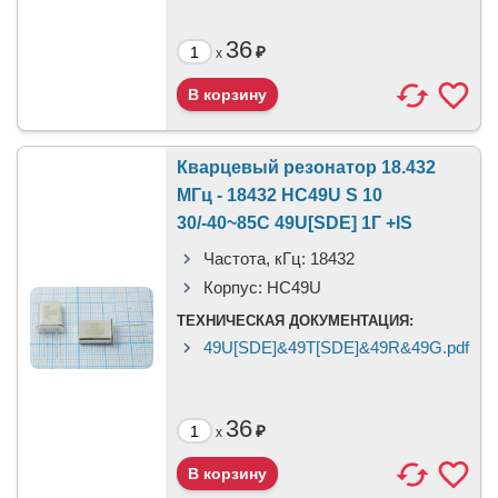
36
₽
x
Кварцевый резонатор 18.432
МГц - 18432 HC49U S 10
30/-40~85C 49U[SDE] 1Г +IS
Частота, кГц:
18432
Корпус:
HC49U
ТЕХНИЧЕСКАЯ ДОКУМЕНТАЦИЯ:
49U[SDE]&49T[SDE]&49R&49G.pdf
36
₽
x