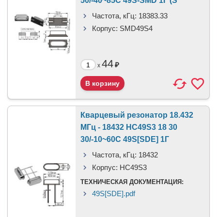
50/-40~85C 49S-SMD 1Г (S
Частота, кГц:
18383.33
Корпус:
SMD49S4
44
₽
x
Кварцевый резонатор 18.432
МГц - 18432 HC49S3 18 30
30/-10~60C 49S[SDE] 1Г
Частота, кГц:
18432
Корпус:
HC49S3
ТЕХНИЧЕСКАЯ ДОКУМЕНТАЦИЯ:
49S[SDE].pdf