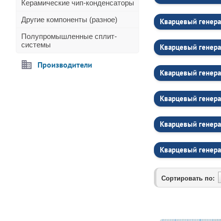
Керамические чип-конденсаторы
Другие компоненты (разное)
Кварцевый генера
Полупромышленные сплит-
системы
Кварцевый генера
Производители
Кварцевый генера
Кварцевый генера
Кварцевый генера
Кварцевый генера
Сортировать по: