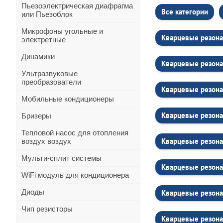
Пьезоэлектрическая диафрагма
Все категории
или Пьезоблок
Микрофоны угольные и
Кварцевые резона
электретные
Динамики
Кварцевые резона
Ультразвуковые
преобразователи
Кварцевые резона
Мобильные кондиционеры
Кварцевые резона
Бризеры
Тепловой насос для отопления
Кварцевые резона
воздух воздух
Мульти-сплит системы
Кварцевые резона
WiFi модуль для кондиционера
Диоды
Кварцевые резона
Чип резисторы
Кварцевые резона