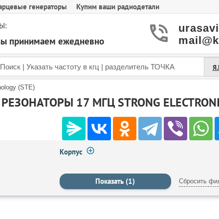
арцевые генераторы
Купим ваши радиодетали
Ы:
urasav
mail@k
азы принимаем ежедневно
Я
nology (STE)
РЕЗОНАТОРЫ 17 МГЦ STRONG ELECTRONI
Корпус
Сбросить фи