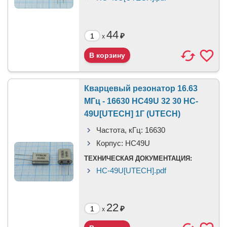
44
₽
x
Кварцевый резонатор 16.63
МГц - 16630 HC49U 32 30 HC-
49U[UTECH] 1Г (UTECH)
Частота, кГц:
16630
Корпус:
HC49U
ТЕХНИЧЕСКАЯ ДОКУМЕНТАЦИЯ:
HC-49U[UTECH].pdf
22
₽
x