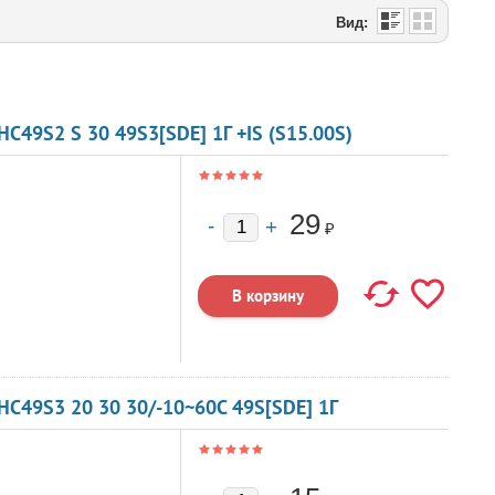
Вид:
49S2 S 30 49S3[SDE] 1Г +IS (S15.00S)
29
₽
C49S3 20 30 30/-10~60C 49S[SDE] 1Г