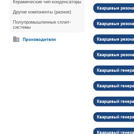
Керамические чип-конденсаторы
Кварцевые резона
Другие компоненты (разное)
Полупромышленные сплит-
Кварцевые резона
системы
Производители
Кварцевые резона
Кварцевые резона
Кварцевый генера
Кварцевый генер
Кварцевый генер
Кварцевый генера
Кварцевый генера