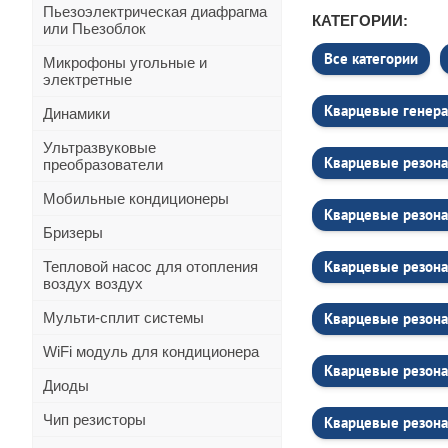
Пьезоэлектрическая диафрагма
КАТЕГОРИИ:
или Пьезоблок
Все категории
Микрофоны угольные и
электретные
Кварцевые генера
Динамики
Ультразвуковые
Кварцевые резона
преобразователи
Мобильные кондиционеры
Кварцевые резон
Бризеры
Кварцевые резона
Тепловой насос для отопления
воздух воздух
Мульти-сплит системы
Кварцевые резона
WiFi модуль для кондиционера
Кварцевые резона
Диоды
Чип резисторы
Кварцевые резона