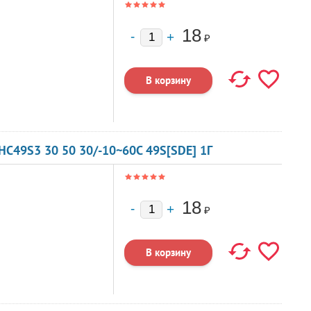
18
₽
C49S3 30 50 30/-10~60C 49S[SDE] 1Г
18
₽